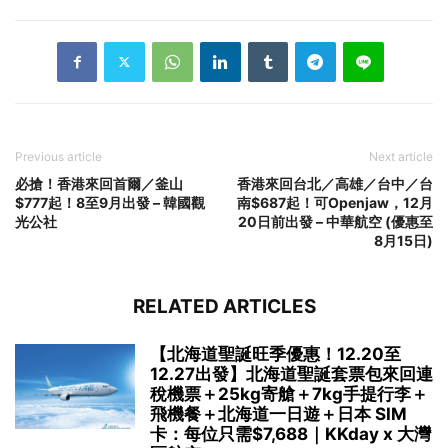
Previous article
Next article
必搶！香港來回首爾／釜山
香港來回台北／高雄／台中／台
$777起！8至9月出發 – 韓國觀
南$687起！可Openjaw，12月
光公社
20日前出發 – 中華航空 (優惠至
8月15日)
RELATED ARTICLES
【北海道聖誕旺季優惠！12.20至
12.27出發】北海道聖誕套票包來回連
稅機票＋25kg寄艙＋7kg手提行李＋
飛機餐＋北海道一日遊＋日本 SIM
卡：每位只需$7,688｜KKday x 大灣