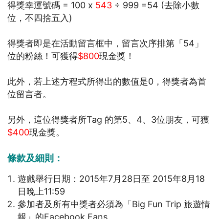
得獎幸運號碼 = 100 x
543
÷ 999 =54 (去除小數
位，不四捨五入)
得獎者即是在活動留言框中，留言次序排第「54」
位的粉絲！可獲得
$800
現金獎！
此外，若上述方程式所得出的數值是0，得獎者為首
位留言者。
另外，這位得獎者所Tag 的第5、4、3位朋友，可獲
$400
現金獎。
條款及細則
：
遊戲舉行日期：2015年7月28日至 2015年8月18
日晚上11:59
參加者及所有中獎者必須為「Big Fun Trip 旅遊情
報」的Facebook Fans。