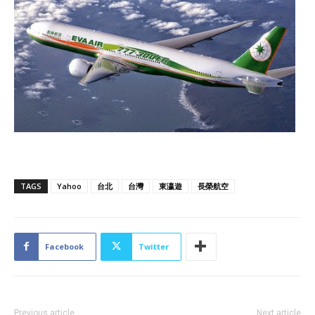
TAGS
Yahoo
台北
台灣
東瀛遊
長榮航空
Facebook
Twitter
Previous article
Next article