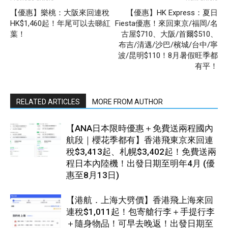
【優惠】樂桃：大阪來回連稅
【優惠】HK Express：夏日
HK$1,460起！年尾可以去睇紅
Fiesta優惠！來回東京/福岡/名
葉！
古屋$710、大阪/首爾$510、
布吉/清邁/沙巴/檳城/台中/寧
波/昆明$110！8月暑假旺季都
有平！
RELATED ARTICLES
MORE FROM AUTHOR
【ANA日本限時優惠＋免費送兩程國內
航段｜櫻花季都有】香港飛東京來回連
稅$3,413起、札幌$3,402起！免費送兩
程日本內陸機！出發日期至明年4月 (優
惠至8月13日)
【港航．上海大劈價】香港飛上海來回
連稅$1,011起！包寄艙行李＋手提行李
＋隨身物品！可早去晚返！出發日期至