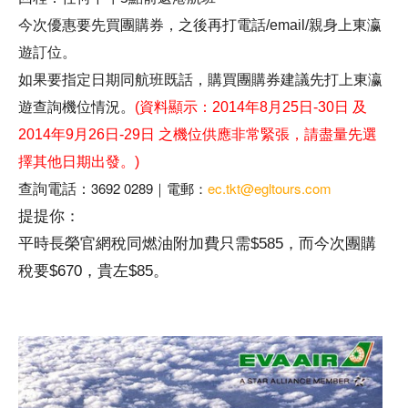
今次優惠要先買團購券，之後再打電話/email/親身上東瀛
遊訂位。
如果要指定日期同航班既話，購買團購券建議先打上東瀛
遊查詢機位情況。
(資料顯示：2014年8月25日-30日 及
2014年9月26日-29日 之機位供應非常緊張，請盡量先選
擇其他日期出發。)
3692 0289｜電郵：
ec.tkt@egltours.com
查詢電話：
提提你：
平時長榮官網稅同燃油附加費只需$585，而今次團購
稅要$670，貴左$85。