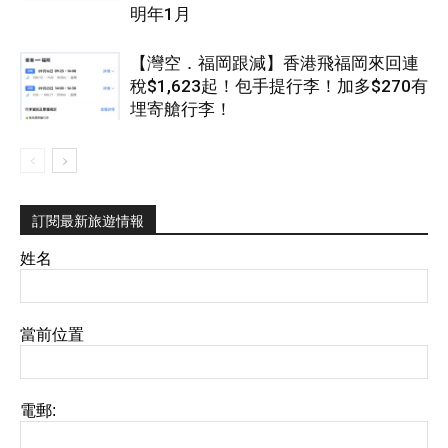
明年1月
【灣空．福岡跟減】香港飛福岡來回連
稅$1,623起！包手提行李！加多$270有
埋寄艙行李！
訂閱最新旅遊情報
姓名
當前位置
電郵: