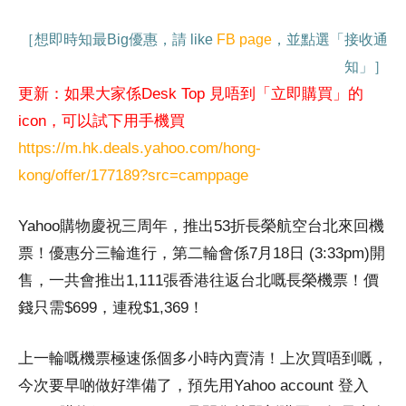
［想即時知最Big優惠，請 like
FB page
，並點選「接收通
知」］
更新：如果大家係Desk Top 見唔到「立即購買」的
icon，可以試下用手機買
https://m.hk.deals.yahoo.com/hong-
kong/offer/177189?src=camppage
Yahoo購物慶祝三周年，推出53折長榮航空台北來回機
票！優惠分三輪進行，第二輪會係7月18日 (3:33pm)開
售，一共會推出1,111張香港往返台北嘅長榮機票！價
錢只需$699，連稅$1,369！
上一輪嘅機票極速係個多小時內賣清！上次買唔到嘅，
今次要早啲做好準備了，預先用Yahoo account 登入