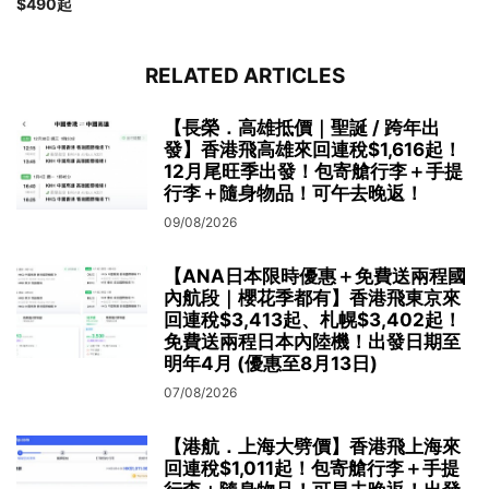
$490起
RELATED ARTICLES
【長榮．高雄抵價｜聖誕 / 跨年出
發】香港飛高雄來回連稅$1,616起！
12月尾旺季出發！包寄艙行李＋手提
行李＋隨身物品！可午去晚返！
09/08/2026
【ANA日本限時優惠＋免費送兩程國
內航段｜櫻花季都有】香港飛東京來
回連稅$3,413起、札幌$3,402起！
免費送兩程日本內陸機！出發日期至
明年4月 (優惠至8月13日)
07/08/2026
【港航．上海大劈價】香港飛上海來
回連稅$1,011起！包寄艙行李＋手提