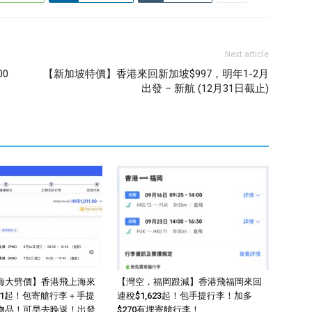
Next article
0
【新加坡特價】香港來回新加坡$997，明年1-2月
出發 – 新航 (12月31日截止)
海大劈價】香港飛上海來
【灣空．福岡跟減】香港飛福岡來回
011起！包寄艙行李＋手提
連稅$1,623起！包手提行李！加多
物品！可早去晚返！出發
$270有埋寄艙行李！