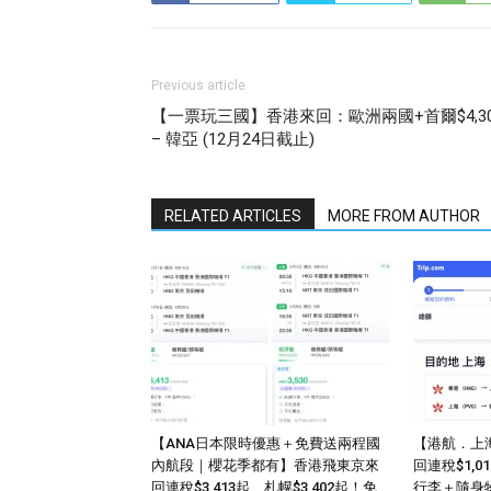
Previous article
【一票玩三國】香港來回：歐洲兩國+首爾$4,30
– 韓亞 (12月24日截止)
RELATED ARTICLES
MORE FROM AUTHOR
【ANA日本限時優惠＋免費送兩程國
【港航．上
內航段｜櫻花季都有】香港飛東京來
回連稅$1,
回連稅$3,413起、札幌$3,402起！免
行李＋隨身