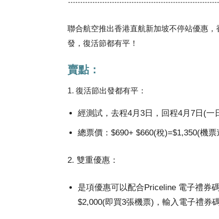
聯合航空推出香港直航新加坡不停站優惠，香港來
發，復活節都有平！
賣點：
1. 復活節出發都有平：
經測試，去程4月3日，回程4月7日(一
總票價：$690+ $660(稅)=$1,350(機
2. 雙重優惠：
是項優惠可以配合Priceline 電子禮券
$2,000(即買3張機票)，輸入電子禮