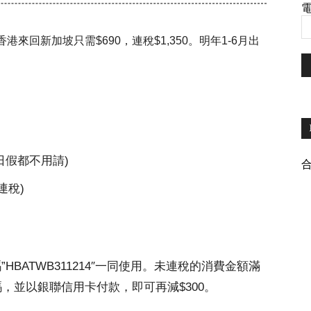
電
回新加坡只需$690，連稅$1,350。明年1-6月出
日假都不用請)
票連稅)
碼”HBATWB311214″一同使用。未連稅的消費金額滿
券碼，並以銀聯信用卡付款，即可再減$300。