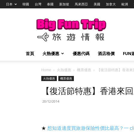
日本
韓國
台灣
泰國
新加坡
馬來西亞
美國
加拿大
歐洲
Big
Fun
Trip
旅
遊
情
首頁
火熱優惠
優惠代碼
酒店格價
FUN
報
Home
火熱優惠
機票優惠
【復活節特惠】香港來回
火熱優惠
機票優惠
【復活節特惠】香港來回新
20/12/2014
★
想知道邊度買旅遊保險性價比最高？一 cl