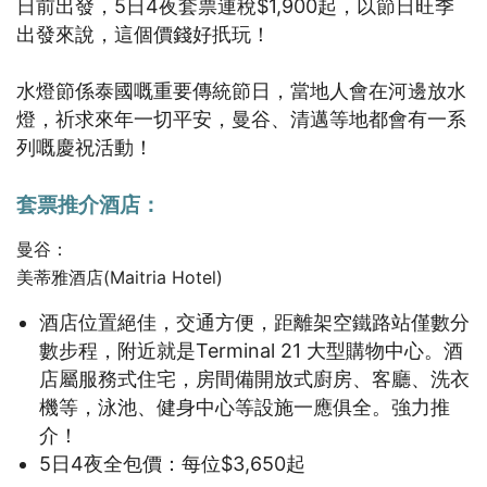
日前出發，5日4夜套票連稅$1,900起，以節日旺季
出發來說，這個價錢好扺玩！
水燈節係泰國嘅重要傳統節日，當地人會在河邊放水
燈，祈求來年一切平安，曼谷、清邁等地都會有一系
列嘅慶祝活動！
套票推介酒店：
曼谷：
美蒂雅酒店(Maitria Hotel)
酒店位置絕佳，交通方便，距離架空鐵路站僅數分
數步程，附近就是Terminal 21 大型購物中心。酒
店屬服務式住宅，房間備開放式廚房、客廳、洗衣
機等，泳池、健身中心等設施一應俱全。強力推
介！
5日4夜全包價：每位$3,650起