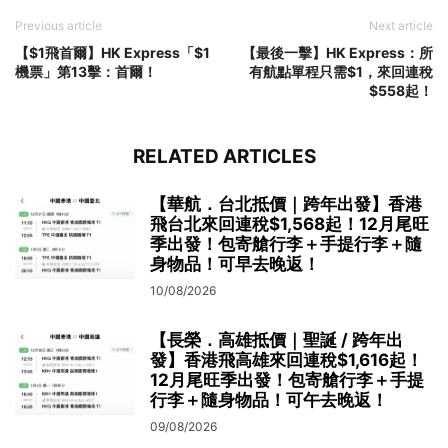
Previous article
Next article
【$1飛首爾】HK Express「$1
【最後一擊】HK Express：所
機票」第13擊：首爾！
有航點單程只需$1，來回連稅
$558起！
RELATED ARTICLES
【華航．台北抵價｜跨年出發】香港
飛台北來回連稅$1,568起！12月尾旺
季出發！包寄艙行李＋手提行李＋隨
身物品！可早去晚返！
10/08/2026
【長榮．高雄抵價｜聖誕 / 跨年出
發】香港飛高雄來回連稅$1,616起！
12月尾旺季出發！包寄艙行李＋手提
行李＋隨身物品！可午去晚返！
09/08/2026