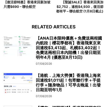
【復活節特惠】香港來回新加坡
【聖誕SALE】香港來回美加
只需$690 – 聯合航空
$2,752，連稅$4,930，復活節
都有平 – 聯合航空 (1月8日截止)
RELATED ARTICLES
【ANA日本限時優惠＋免費送兩程國
內航段｜櫻花季都有】香港飛東京來
回連稅$3,413起、札幌$3,402起！
免費送兩程日本內陸機！出發日期至
明年4月 (優惠至8月13日)
07/08/2026
【港航．上海大劈價】香港飛上海來
回連稅$1,011起！包寄艙行李＋手提
行李＋隨身物品！可早去晚返！出發
日期至明年1月
07/08/2026