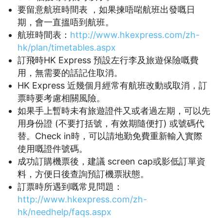
要留意航班時間表 ，如果揀唔啱航班出發嘅日
期，會一直搵唔到航班。
航班時間表：
http://www.hkexpress.com/zh-
hk/plan/timetables.aspx
訂飛時HK Express 預設左行李及旅遊保險嘅費
用，無需要的話記住取消。
HK Express 近幾個月經常有航班改動或取消，訂
票時要考慮相關風險。
如果手上暫時未有旅遊證件又或者過左期，可以先
用身份證 (不要打括號，有效期隨便打) 或號碼代
替。Check in時，可以請地勤免費重新輸入實際
使用嘅證件號碼。
成功訂購機票後，建議 screen cap或影低訂單資
料，方便日後查詢預訂機票狀態。
訂票時所遇到嘅常見問題：
http://www.hkexpress.com/zh-
hk/needhelp/faqs.aspx