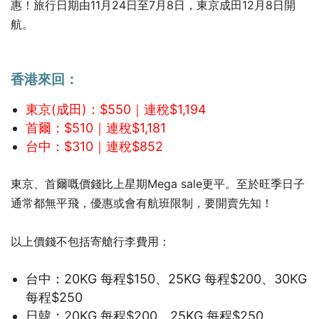
旅行日期由11月24日至7月8日，東京成田12月8日開
惠！
航。
香港來回：
東京(成田)：$550｜連稅$1,194
首爾：$510｜連稅$1,181
台中：$310｜連稅$852
東京、首爾嘅價錢比上星期Mega sale更平。至於
旺季日子
通常都無平飛，優惠或會有航班限制，要開賣先知！
以
上價錢不包括寄艙行李費用：
台中：20KG 每程$150、25KG 每程$200、30KG
每程$250
日韓：20KG 每程$200、25KG 每程$250、