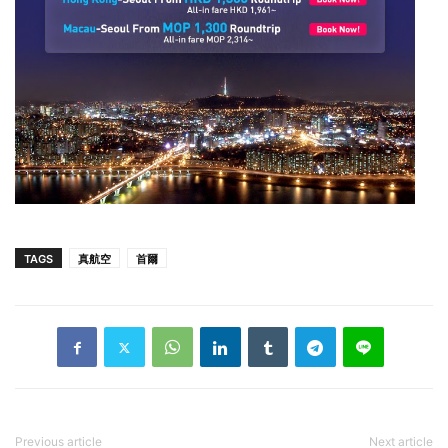
TAGS
真航空
首爾
Previous article
Next article