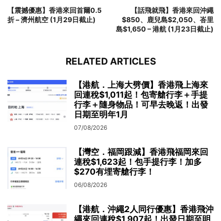
【震撼優惠】香港來回首爾0.5
【話飛就飛】香港來回沖繩
折 – 濟州航空 (1月29日截止)
$850、鹿兒島$2,050、峇里
島$1,650 – 港航 (1月23日截止)
RELATED ARTICLES
【港航．上海大劈價】香港飛上海來
回連稅$1,011起！包寄艙行李＋手提
行李＋隨身物品！可早去晚返！出發
日期至明年1月
07/08/2026
【灣空．福岡跟減】香港飛福岡來回
連稅$1,623起！包手提行李！加多
$270有埋寄艙行李！
06/08/2026
【港航．沖繩2人同行優惠】香港飛沖
繩來回連稅$1,907起！出發日期至明