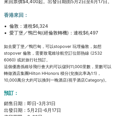
來回票價$4,400起。出發日期由5月2日至6月17日。
香港來回：
倫敦：連稅$6,324
愛丁堡／鴨巴甸(經倫敦轉機)：連稅$6,497
如去愛丁堡／鴨巴甸，可以stopover 玩埋倫敦，如想
stopover 倫敦，需要致電維珍航空訂位部熱線 (2532
6060) 或於旅行社預訂。
這個優惠係維珍飛行會大約可以儲到11,000里數，里數可以
轉做酒店集團Hilton HHonors 積分(兌換比率為1:1)，
10,000萬分大約可以換到一晚酒店(視乎酒店Category)。
預訂：
銷售日期：即日-3月31日
出發日期：5月2日-6月17日