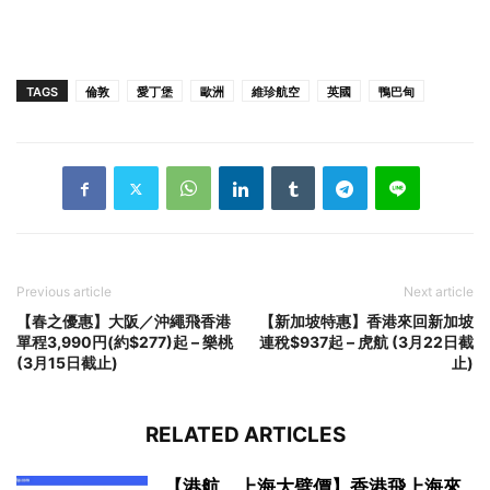
TAGS
倫敦
愛丁堡
歐洲
維珍航空
英國
鴨巴甸
Previous article
Next article
【春之優惠】大阪／沖繩飛香港
【新加坡特惠】香港來回新加坡
單程3,990円(約$277)起 – 樂桃
連稅$937起 – 虎航 (3月22日截
(3月15日截止)
止)
RELATED ARTICLES
【港航．上海大劈價】香港飛上海來