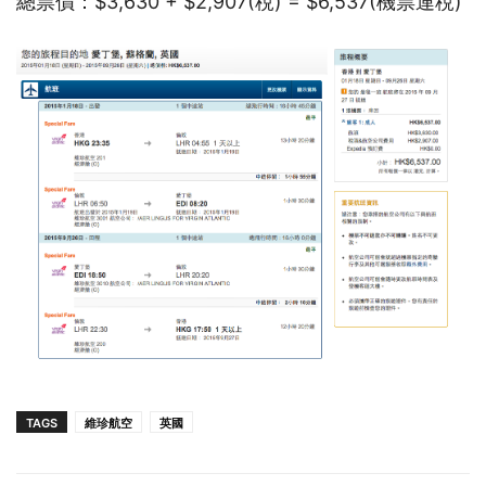
總票價：$3,630 + $2,907(稅) = $6,537(機票連稅)
TAGS
維珍航空
英國