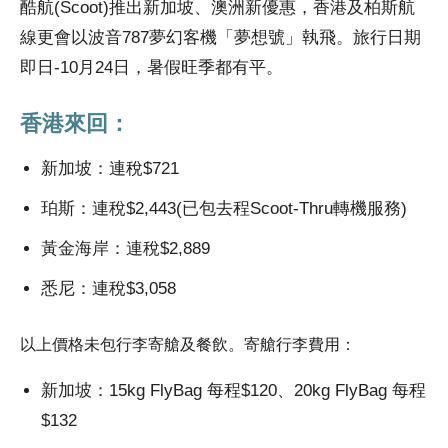
酷航(Scoot)推出新加坡、澳洲新優惠，香港及柏斯航
線更會以波音787夢幻客機「夢想號」執飛。旅行日期
即日-10月24日，暑假旺季都有平。
香港來回：
新加坡：連稅$721
珀斯：連稅$2,443(已包去程Scoot-Thru轉機服務)
黃金海岸：連稅$2,889
悉尼：連稅$3,058
以上價格未包行李寄艙及餐飲。寄艙行李費用：
新加坡：15kg FlyBag 每程$120、20kg FlyBag 每程
$132