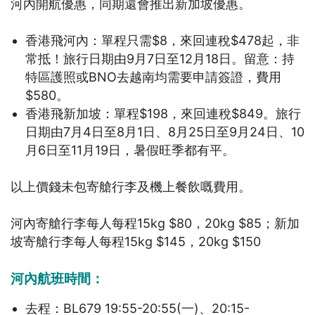
河內開航優惠，同期還會推出新加坡優惠。
香港飛河內：單程只需$8，來回連稅$478起，非
常抵！旅行日期由9月7日至12月18日。留意：持
特區護照或BNO去越南均需要申請簽證，費用
$580。
香港飛新加坡：單程$198，來回連稅$849。旅行
日期由7月4日至8月1日、8月25日至9月24日、10
月6日至11月19日，暑假旺季都有平。
以上價錢未包寄艙行李及機上餐飲嘅費用。
河內寄艙行李每人每程15kg $80，20kg $85；新加
坡寄艙行李每人每程15kg $145，20kg $150
河內航班時間：
去程：BL679 19:55-20:55(一)、20:15-