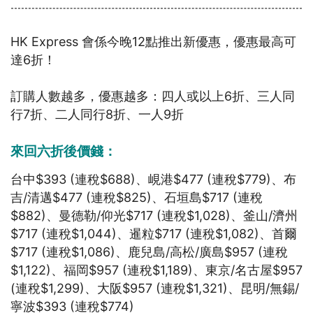
HK Express 會係今晚12點推出新優惠，優惠最高可
達6折！
訂購人數越多，優惠越多：四人或以上6折、三人同
行7折、二人同行8折、一人9折
來回六折後價錢：
台中$393 (連稅$688)、峴港$477 (連稅$779)、布
吉/清邁$477 (連稅$825)、石垣島$717 (連稅
$882)、曼德勒/仰光$717 (連稅$1,028)、釜山/濟州
$717 (連稅$1,044)、暹粒$717 (連稅$1,082)、首爾
$717 (連稅$1,086)、鹿兒島/高松/廣島$957 (連稅
$1,122)、福岡$957 (連稅$1,189)、東京/名古屋$957
(連稅$1,299)、大阪$957 (連稅$1,321)、昆明/無錫/
寧波$393 (連稅$774)