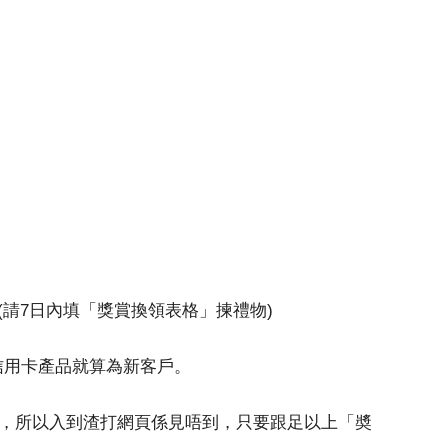
(請7日內填「獎賞換領表格」揀禮物)
信用卡產品就算為新客戶。
獨家奬賞，所以入到渣打網頁係見唔到，只要跟足以上「奬