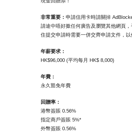
現金回贈添！
非常重要：
申請信用卡時請關掉 AdBlocke
請途中唔好撳任何廣告及瀏覽其他網頁，否則
住提交申請時需要一併交齊申請文件，以
年薪要求：
HK$96,000 (平均每月 HK$ 8,000)
年費：
永久豁免年費
回贈率：
港幣簽賬 0.56%
指定商戶簽賬 5%*
外幣簽賬 0.56%