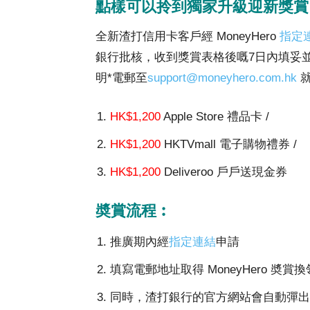
點樣可以拎到獨家升級迎新獎
全新渣打信用卡客戶經 MoneyHero
指定
銀行批核，收到獎賞表格後嘅7日內填妥
明*電郵至
support@moneyhero.com.hk
就
HK$1,200
Apple Store 禮品卡 /
HK$1,200
HKTVmall 電子購物禮券 /
HK$1,200
Deliveroo 戶戶送現金券
奬賞流程︰
推廣期內經
指定連結
申請
填寫電郵地址取得 MoneyHero 奬賞
同時，渣打銀行的官方網站會自動彈出