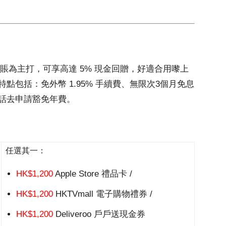
幣簽賬為主打，可享高達 5% 現金回贈，好適合用嚟上
包括：免外幣 1.95% 手續費、無限次3個月免息
話去申請豁免年費。
任選其一：
HK$1,200
Apple Store 禮品卡 /
HK$1,200
HKTVmall 電子購物禮券 /
HK$1,200
Deliveroo 戶戶送現金券