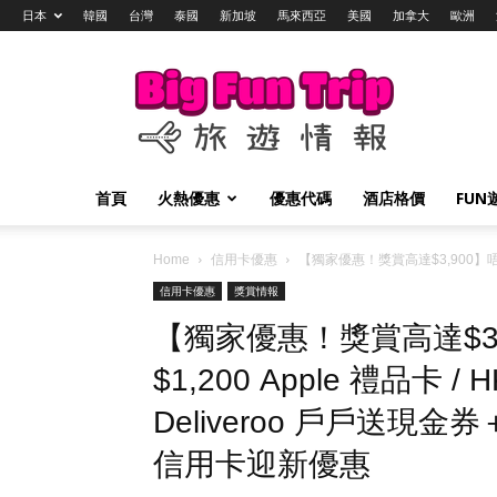
日本
韓國
台灣
泰國
新加坡
馬來西亞
美國
加拿大
歐洲
Big
Fun
Trip
旅
遊
情
首頁
火熱優惠
優惠代碼
酒店格價
FUN
報
Home
信用卡優惠
【獨家優惠！獎賞高達$3,900】唔使簽
信用卡優惠
獎賞情報
【獨家優惠！獎賞高達$3
$1,200 Apple 禮品卡 /
Deliveroo 戶戶送現金券
信用卡迎新優惠