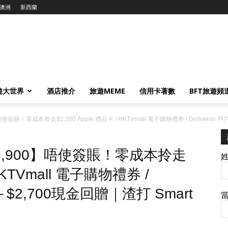
澳洲
新西蘭
遊大世界
酒店推介
旅遊MEME
信用卡著數
BFT旅遊頻
賬！零成本拎走$1,200 Apple 禮品卡 / HKTVmall 電子購物禮券 / Delivero
,900】唔使簽賬！零成本拎走
 HKTVmall 電子購物禮券 /
＋$2,700現金回贈｜渣打 Smart