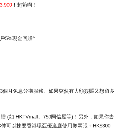
3,900
！超筍啊！
商戶5%現金回贈^
限次3個月免息分期服務。如果突然有大額簽賬又想留多
 (如 HKTVmall、759阿信屋等)！另外，如果你去
你仲可以揀要香港環亞優逸庭使用券兩張＋HK$300