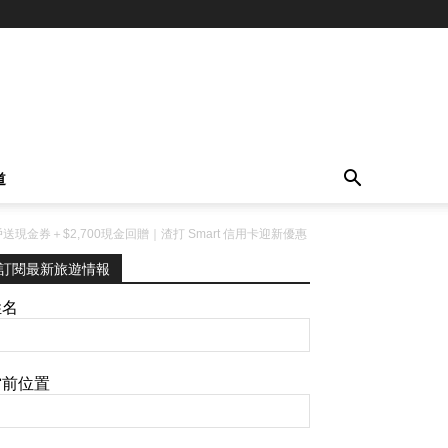
道
o 戶戶送現金券＋$2,700現金回贈｜渣打 Smart 信用卡迎新優惠
訂閱最新旅遊情報
姓名
當前位置