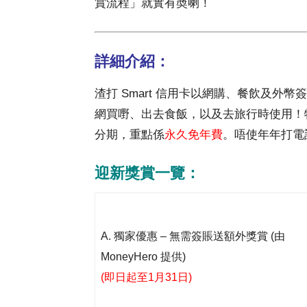
賞流程」就實有奬喇！
詳細介紹：
渣打 Smart 信用卡以網購、餐飲及外
網買嘢、出去食飯，以及去旅行時使用！特點
分期，重點係
永久免年費
。唔使年年打電
迎新獎賞一覽：
A. 獨家優惠 – 無需簽賬送額外獎賞 (由
MoneyHero 提供)
(即日起至1月31日)