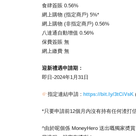
食肆簽賬 0.56%
網上購物 (指定商戶) 5%*
網上購物 (非指定商戶) 0.56%
八達通自動增值 0.56%
保費簽賬 無
網上繳費 無
迎新禮遇申請期：
即日-2024
年1月31日
指定連結申請 :
https://bit.ly/3tCiVsK
*只要申請前12個月内沒有持有任何渣打
^由於呢個係 MoneyHero 送出嘅