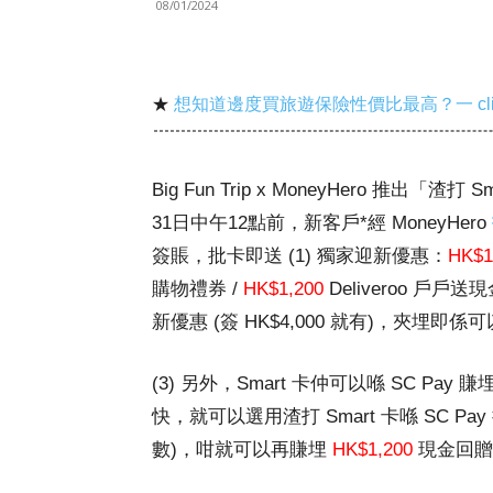
08/01/2024
★
想知道邊度買旅遊保險性價比最高？一 cl
Big Fun Trip x MoneyHero 推
31日中午12點前，新客戶*經 MoneyHero
簽賬，批卡即送 (1) 獨家迎新優惠：
HK$1
購物禮券 /
HK$1,200
Deliveroo 戶
新優惠
(簽 HK$4,000 就有)
，夾埋即係可
(3) 另外，Smart 卡仲可以喺 SC Pay 賺
快，就可以選用渣打 Smart 卡喺 SC Pa
數)，咁就可以再賺埋
HK$1,200
現金回贈 