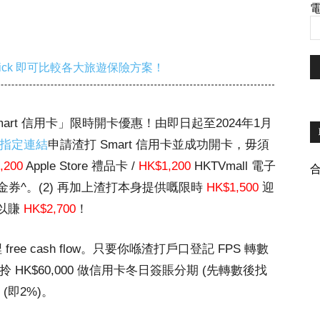
電
ick 即可比較各大旅遊保險方案！
出「渣打 Smart 信用卡」限時開卡優惠！由即日起至2024年1月
指定連結
申請渣打 Smart 信用卡並成功開卡，毋須
,200
Apple Store 禮品卡 /
HK$1,200
HKTVmall 電子
戶送現金券^。(2) 再加上渣打本身提供嘅限時
HK$1,500
迎
以賺
HK$2,700
！
埋 free cash flow。只要你喺渣打戶口登記 FPS 轉數
y 拎 HK$60,000 做信用卡冬日簽賬分期 (先轉數後找
(即2%)。