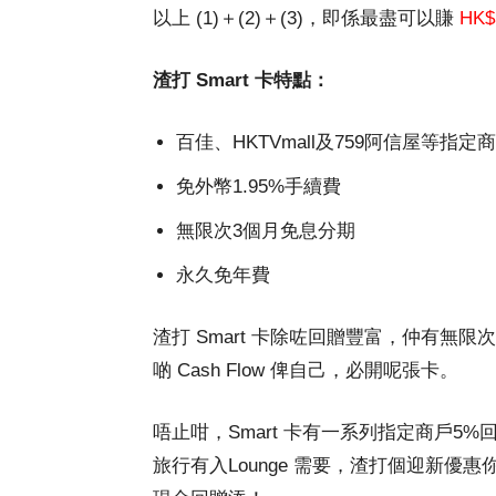
以上 (1)＋(2)＋(3)，即係最盡可以賺
HK$
渣打 Smart 卡特點：
百佳、HKTVmall及759阿信屋等指定
免外幣1.95%手續費
無限次3個月免息分期
永久免年費
渣打 Smart 卡除咗回贈豐富，仲有無
啲 Cash Flow 俾自己，必開呢張卡。
唔止咁，Smart 卡有一系列指定商戶5%回贈
旅行有入Lounge 需要，渣打個迎新優惠