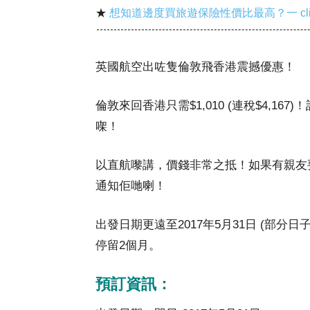
★
想知道邊度買旅遊保險性價比最高？一 cl
英國航空出咗隻倫敦飛香港震撼優惠！
倫敦來回香港只需$1,010 (連稅$4,
㗎！
以直航嚟講，價錢非常之抵！如果有親友
通知佢哋喇！
出發日期更遠至2017年5月31日 (部分
停留2個月。
預訂資訊：