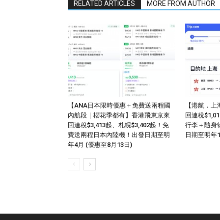
RELATED ARTICLES
MORE FROM AUTHOR
【ANA日本限時優惠＋免費送兩程國
【港航．上
內航段｜櫻花季都有】香港飛東京來
回連稅$1,
回連稅$3,413起、札幌$3,402起！免
行李＋隨身
費送兩程日本內陸機！出發日期至明
日期至明年
年4月 (優惠至8月13日)