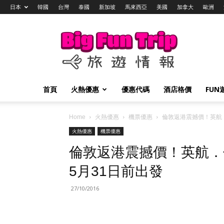
日本
韓國
台灣
泰國
新加坡
馬來西亞
美國
加拿大
歐洲
Big
Fun
Trip
旅
遊
情
首頁
火熱優惠
優惠代碼
酒店格價
FUN
報
Home
火熱優惠
機票優惠
倫敦返港震撼價！英航．倫
火熱優惠
機票優惠
倫敦返港震撼價！英航．倫敦
5月31日前出發
27/10/2016