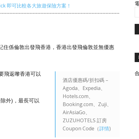
電
ick 即可比較各大旅遊保險方案！
167)！記住係倫敦出發飛香港，香港出發飛倫敦並無優惠
要飛返嚟香港可以
酒店優惠碼/折扣碼 –
Agoda、Expedia、
Hotels.com、
日子除外)，最長可以
Booking.com、Zuji、
AirAsiaGo、
ZUZUHOTELS 訂房
Coupon Code（
詳情
)