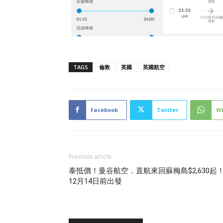
TAGS
倫敦
英國
英國航空
Facebook
Twitter
W
Previous article
泰抵價！曼谷航空．直航來回蘇梅島$2,630起
12月14日前出發