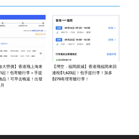
海大劈價】香港飛上海來
【灣空．福岡跟減】香港飛福岡來回
011起！包寄艙行李＋手提
連稅$1,623起！包手提行李！加多
物品！可早去晚返！出發
$270有埋寄艙行李！
1月