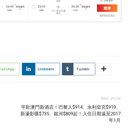
hatsApp
Linkedin
Tumblr
Next article
！
平歎澳門新酒店！巴黎人$914、永利皇宮$919、
新濠影匯$735、銀河$809起！入住日期遠至2017
年1月