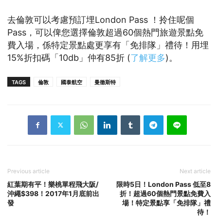
去倫敦可以考慮預訂埋London Pass ！拎住呢個
Pass，可以俾您選擇倫敦超過60個熱門旅遊景點免
費入場，係特定景點處更享有「免排隊」禮待！用埋
15%折扣碼「10db」仲有85折 (
了解更多
)。
TAGS
倫敦
國泰航空
曼徹斯特
Previous article
Next article
紅葉期有平！樂桃單程飛大阪/
限時5日！London Pass 低至8
沖繩$398！2017年1月底前出
折！超過60個熱門景點免費入
發
場！特定景點享「免排隊」禮
待！