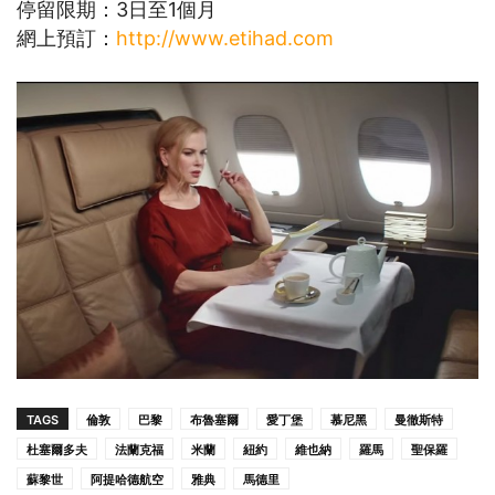
停留限期：3日至1個月
網上預訂：
http://www.etihad.com
TAGS
倫敦
巴黎
布魯塞爾
愛丁堡
慕尼黑
曼徹斯特
杜塞爾多夫
法蘭克福
米蘭
紐約
維也納
羅馬
聖保羅
蘇黎世
阿提哈德航空
雅典
馬德里