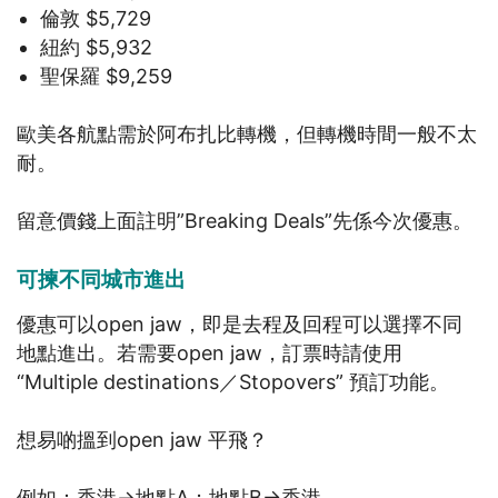
倫敦 $5,729
紐約 $5,932
聖保羅 $9,259
歐美各航點需於阿布扎比轉機，但轉機時間一般不太
耐。
留意價錢上面註明”Breaking Deals”先係今次優惠。
可揀不同城市進出
優惠可以open jaw，即是去程及回程可以選擇不同
地點進出。若需要open jaw，訂票時請使用
“Multiple destinations／Stopovers” 預訂功能。
想易啲搵到open jaw 平飛？
例如：香港→地點A；地點B→香港