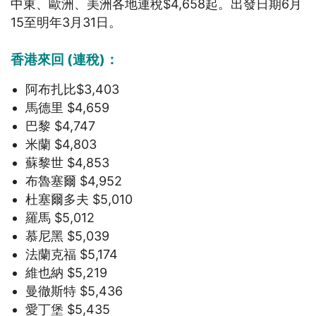
中東、歐洲、美洲各地連稅$4,658起。出發日期6月
15至明年3月31日。
香港來回 (連稅)：
阿布扎比$3,403
馬德里 $4,659
巴黎 $4,747
米蘭 $4,803
蘇黎世 $4,853
布魯塞爾 $4,952
杜塞爾多夫 $5,010
羅馬 $5,012
慕尼黑 $5,039
法蘭克福 $5,174
維也納 $5,219
曼徹斯特 $5,436
愛丁堡 $5,435