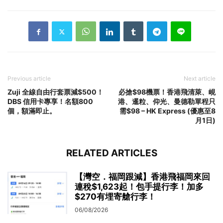
Previous article
Next article
Zuji 全線自由行套票減$500！
必搶$98機票！香港飛清萊、峴
DBS 信用卡專享！名額800
港、暹粒、仰光、曼德勒單程只
個，額滿即止。
需$98 – HK Express (優惠至8
月1日)
RELATED ARTICLES
【灣空．福岡跟減】香港飛福岡來回
連稅$1,623起！包手提行李！加多
$270有埋寄艙行李！
06/08/2026