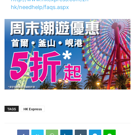
hk/needhelp/faqs.aspx
TAGS
HK Express