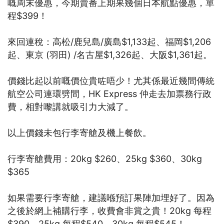
嘅周末優惠，今期賣番上期果幾個日本航點優惠，單
程$399！
來回連稅：高松/鹿兒島/廣島$1,133起、福岡$1,206
起、東京 (羽田) /名古屋$1,326起、大阪$1,361起。
價錢比起以前嘅價位貴咗唔少！尤其係最近幾間傳統
航空公司連環劈間，HK Express 仲走去加票務行政
費，相對嚟講就吸引力大減了。
以上價錢未包行李寄艙及機上餐飲。
行李寄艙費用：20kg $260、25kg $360、30kg
$365
如果需要行李寄艙，建議喺預訂果陣加埋好了。因為
之後於網上補購行李，收費會非賞之貴！20kg 每程
$390，25kg 每程$540，30kg 每程$545！