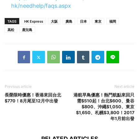
hk/needhelp/faqs.aspx
TAGS
HK Express
大阪
廣島
日本
東京
福岡
高松
鹿兒島
Previous article
Next article
長榮限時優惠！香港來回台北
港航早鳥優惠！熱門航點來回只
$770！8月尾至12月中出發
需$510起！台北$600、曼谷
$800、沖繩$1,050、東京
$1,650、札幌$3,800！2017
年1月前出發
RELATED ARTICLES