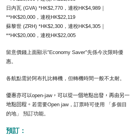
日內瓦 (GVA) *HK$2,770，連稅HK$4,989｜
**HK$20,000，連稅HK$22,119
蘇黎世 (ZRH) *HK$2,300，連稅HK$4,305｜
**HK$20,000，連稅HK$22,005
留意價錢上面顯示”Economy Saver”先係今次限時優
惠。
各航點需於阿布扎比轉機，但轉機時間一般不太耐。
優惠亦可以
open-jaw
，可以從一個地點出發，
再由另一
地點回程。
若需要Open jaw，訂票時可使用 「多個目
的地」 預訂功能。
預訂：