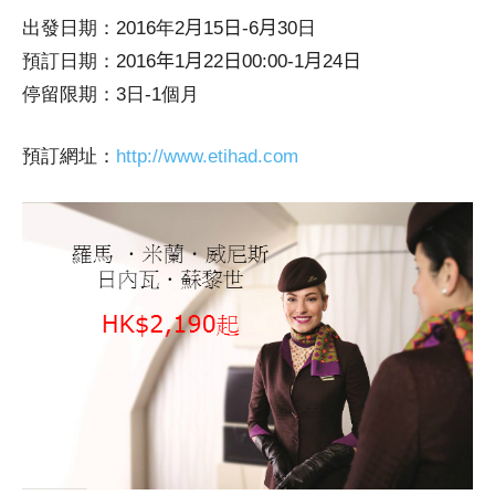
出發日期：2016年
2
月
15
日-
6
月
30日
預訂日期：
2016
年
1
月
22
日00:00-
1
月
24
日
停留限期：3日-1個月
預訂網址：
http://www.etihad.com