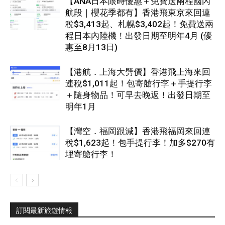
【ANA日本限時優惠＋免費送兩程國內
航段｜櫻花季都有】香港飛東京來回連
稅$3,413起、札幌$3,402起！免費送兩
程日本內陸機！出發日期至明年4月 (優
惠至8月13日)
【港航．上海大劈價】香港飛上海來回
連稅$1,011起！包寄艙行李＋手提行李
＋隨身物品！可早去晚返！出發日期至
明年1月
【灣空．福岡跟減】香港飛福岡來回連
稅$1,623起！包手提行李！加多$270有
埋寄艙行李！
訂閱最新旅遊情報