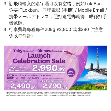
訂飛時輸入的名字唔可以有空格，例如Lok Bun，
你要打Lokbun。同埋電郵 (手機) / Mobile Email /
携帯メールアドレス，照打返電郵就得，唔係打手
機號碼。
行李費為每程每件20kg ¥2,800 或 $280 (*注意
係以每件計)