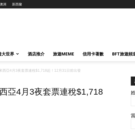
澳洲
新西蘭
遊大世界
酒店推介
旅遊MEME
信用卡著數
BFT旅遊頻
亞4月3夜套票連稅$1,718起！12月31日前出發
亞4月3夜套票連稅$1,718