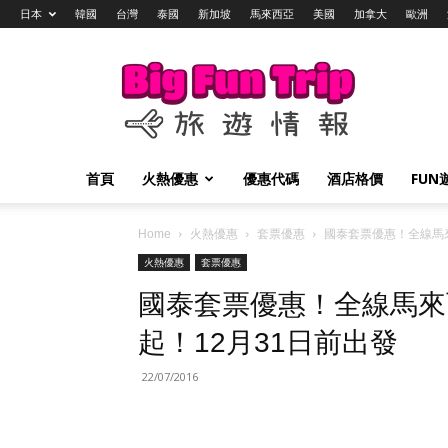
日本
韓國
台灣
泰國
新加坡
馬來西亞
美國
加拿大
歐洲
Big
Fun
Trip
旅
遊
情
首頁
火熱優惠
優惠代碼
酒店格價
FUN
報
Home
火熱優惠
套票優惠
國泰套票優惠！全線馬來西
火熱優惠
套票優惠
國泰套票優惠！全線馬來西
起！12月31日前出發
22/07/2016