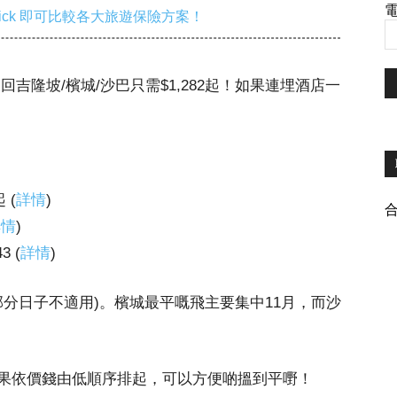
電
ick 即可比較各大旅遊保險方案！
吉隆坡/檳城/沙巴只需$1,282起！如果連埋酒店一
 (
詳情
)
詳情
)
 (
詳情
)
日 (部分日子不適用)。檳城最平嘅飛主要集中11月，而沙
果依價錢由低順序排起，可以方便啲搵到平嘢！