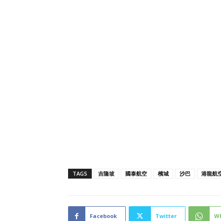
TAGS
吉隆坡
國泰航空
檳城
沙巴
港龍航
Facebook
Twitter
W