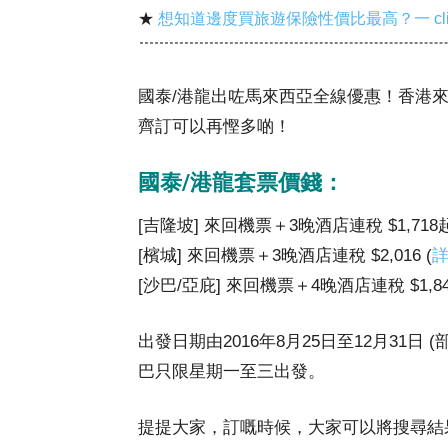
★
想知道邊度買旅遊保險性價比最高？一 cl
國泰/港龍出咗馬來西亞全線優惠！香港來回
齊訂可以再慳多啲！
國泰/港龍套票價錢：
[吉隆坡] 來回機票＋3晚酒店連稅 $1,718起
[檳城] 來回機票＋3晚酒店連稅 $2,016 (
[沙巴/亞庇] 來回機票＋4晚酒店連稅 $1,843
出發日期由2016年8月25日至12月31
巴只限星期一至三出發。
提提大家，訂嘅時候，大家可以將搜尋結