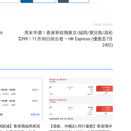
Next article
6
周末半價！香港單程飛東京/福岡/鹿兒島/高松
$399！11月30日前出發 – HK Express (優惠至7月
24日)
岡跟減】香港飛福岡來回
【港航．沖繩2人同行優惠】香港飛沖