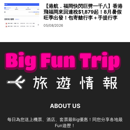
【港航．福岡快閃巨劈一千八】香港
飛福岡來回連稅$1,879起！8月暑假
旺季出發！包寄艙行李＋手提行李
05/08/2026
ABOUT US
每日為您送上機票、酒店、套票最Big優惠！同您分享各地最
Fun遊歷！