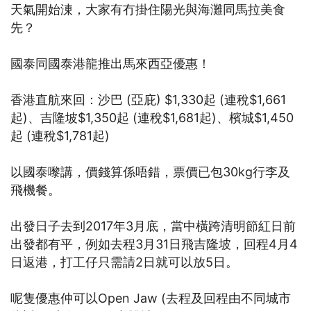
天氣開始涷，大家有冇掛住陽光與海灘同馬拉美食
先？
國泰同國泰港龍推出馬來西亞優惠！
香港直航來回：沙巴 (亞庇) $1,330起 (連稅$1,661
起)、吉隆坡$1,350起 (連稅$1,681起)、檳城$1,450
起 (連稅$1,781起)
以國泰嚟講，價錢算係唔錯，票價已包30kg行李及
飛機餐。
出發日子去到2017年3月底，當中橫跨清明節紅日前
出發都有平，例如去程3月31日飛吉隆坡，回程4月4
日返港，打工仔只需請2日就可以放5日。
呢隻優惠仲可以Open Jaw (去程及回程由不同城市