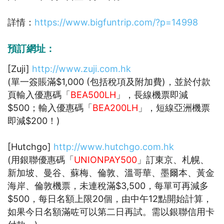
詳情：
https://www.bigfuntrip.com/?p=14998
預訂網址：
[Zuji]
http://www.zuji.com.hk
(單一簽賬滿$1,000 (包括稅項及附加費)，並於付款
頁輸入優惠碼「
BEA500LH
」，長線機票即減
$500；輸入優惠碼「
BEA200LH
」，短線亞洲機票
即減$200！)
[Hutchgo]
http://www.hutchgo.com.hk
(用銀聯優惠碼「
UNIONPAY500
」訂東京、札幌、
新加坡、曼谷、蘇梅、倫敦、溫哥華、墨爾本、黃金
海岸、倫敦機票，未連稅滿$3,500，每單可再減多
$500，每日名額上限20個，由中午12點開始計算，
如果今日名額滿咗可以第二日再試。需以銀聯信用卡