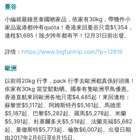
曼谷
小編就最鐘意泰國啲家品，依家有30kg，帶幾件小
家品返港都仲有quota！香港來回曼谷只需$1,354，
連稅$1,695！除夕跨年都有平！12月31日前出發。
詳情：
https://www.bigfuntrip.com/?p=12819
歐洲
以前得20kg 行李，pack 行李去歐洲都真係好頭痛！
依家有30kg 當堂鬆動晒。國泰有隻歐洲早鳥優惠。
香港直航來回歐洲各地只需$4,485起！來回連稅：
蘇黎世$5,117起、阿姆斯特丹$5,161起、馬德里
$5,187起、巴黎$5,282起、羅馬$5,278起、米蘭
$5,391起、杜塞爾多夫$5,518起、法蘭克福$5,682
起、曼徹斯特$5,773起、倫敦$6,007起。出發日期
由2017年2月6日至6月15日。