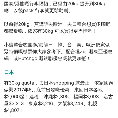
國泰/港龍嘅行李限額，已經由20kg 提升到30kg
喇！以後pack 行李就更鬆動喇。
以前得20kg，莫講話去歐洲，去日韓台想買多樣嘢
都驚爆喼，依家有30kg 可以買得更盡情喇！
小編整合咗國泰/港龍日、韓、台、泰、歐洲依家做
緊特價嘅機票俾大家參考下。配合埋Zuji 嘅東亞優惠
碼，或Hutchgo 嘅銀聯優惠碼就更加抵！
日本
有30kg quota，去日本shopping 就最正，依家國泰
做緊2017年6月底前出發嘅優惠，來回日本各地
$2,060起！連稅：沖繩$2,395、福岡$3,093、名古
屋$3,213、東京$3,216、大阪$3,249、札幌
$4,807！