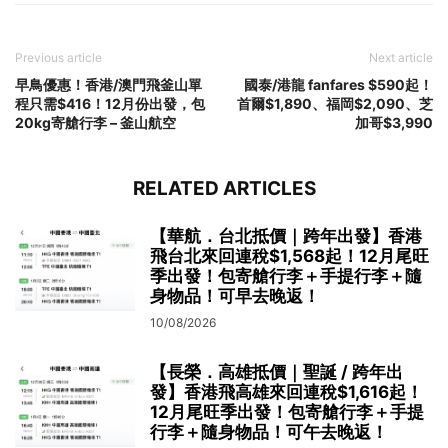
Previous article
Next article
早鳥優惠！香港/澳門飛釜山單
國泰/港龍 fanfares $590起！
程只需$416！12月份出發，包
首爾$1,890、福岡$2,090、芝
20kg寄艙行李 – 釜山航空
加哥$3,990
RELATED ARTICLES
【華航．台北抵價｜跨年出發】香港
飛台北來回連稅$1,568起！12月尾旺
季出發！包寄艙行李＋手提行李＋隨
身物品！可早去晚返！
10/08/2026
【長榮．高雄抵價｜聖誕 / 跨年出
發】香港飛高雄來回連稅$1,616起！
12月尾旺季出發！包寄艙行李＋手提
行李＋隨身物品！可午去晚返！