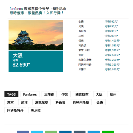
TAGS
Fanfares
三藩市
仰光
國泰航空
大阪
杭州
東京
武漢
港龍航空
科倫坡
約翰內斯堡
金邊
阿姆斯特丹
馬尼拉