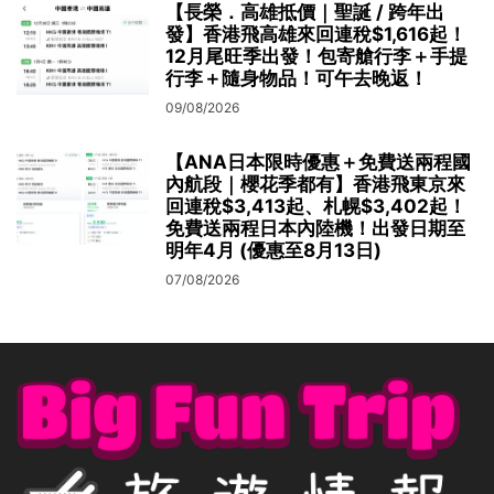
【長榮．高雄抵價｜聖誕 / 跨年出
發】香港飛高雄來回連稅$1,616起！
12月尾旺季出發！包寄艙行李＋手提
行李＋隨身物品！可午去晚返！
09/08/2026
【ANA日本限時優惠＋免費送兩程國
內航段｜櫻花季都有】香港飛東京來
回連稅$3,413起、札幌$3,402起！
免費送兩程日本內陸機！出發日期至
明年4月 (優惠至8月13日)
07/08/2026