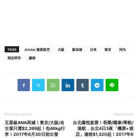
TAGS
Jetstar 捷星航空
大阪
新加坡
日本
東京
河內
胡志明市
越南
Previous article
Next article
五星級ANA再減！東京/大阪/名
台北爆抵套票！長榮/國泰/華航/
古屋只需$2,399起！包46kg行
港航．台北4日3夜「機票+酒
李！2017年6月30日前出發
店」連稅$1,320起！2017年6