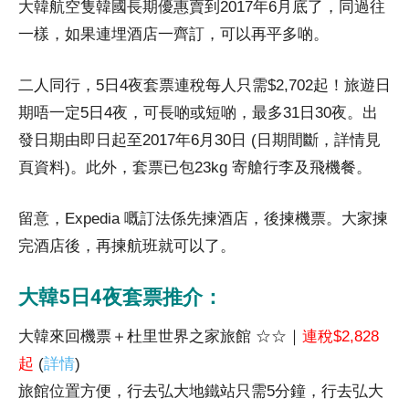
大韓航空隻韓國長期優惠賣到2017年6月底了，同過往
一樣，如果連埋酒店一齊訂，可以再平多啲。
二人同行，5日4夜套票連稅每人只需$2,702起！旅遊日
期唔一定5日4夜，可長啲或短啲，最多31日30夜。出
發日期由即日起至2017年6月30日 (日期間斷，詳情見
頁資料)。此外，套票已包23kg 寄艙行李及飛機餐。
留意，Expedia 嘅訂法係先揀酒店，後揀機票。大家揀
完酒店後，再揀航班就可以了。
大韓5日4夜套票推介：
大韓來回機票＋杜里世界之家旅館 ☆☆｜
連稅$2,828
起
(
詳情
)
旅館位置方便，行去弘大地鐵站只需5分鐘，行去弘大