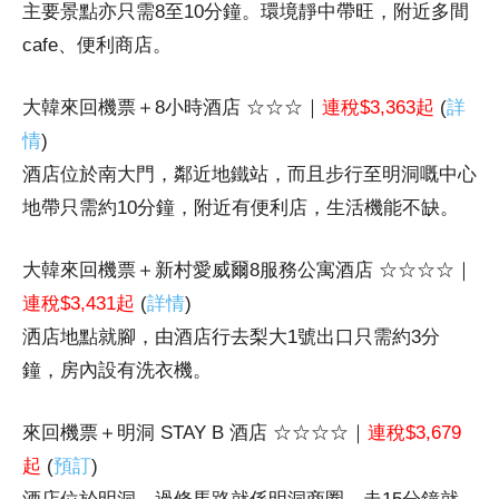
主要景點亦只需8至10分鐘。環境靜中帶旺，附近多間
cafe、便利商店。
大韓來回機票＋8小時酒店 ☆☆☆｜
連稅$3,363起
(
詳
情
)
酒店位於南大門，鄰近地鐵站，而且步行至明洞嘅中心
地帶只需約10分鐘，附近有便利店，生活機能不缺。
大韓來回機票＋新村愛威爾8服務公寓酒店 ☆☆☆☆｜
連稅$3,431起
(
詳情
)
洒店地點就腳，由酒店行去梨大1號出口只需約3分
鐘，房內設有洗衣機。
來回機票＋明洞 STAY B 酒店 ☆☆☆☆｜
連稅$3,679
起
(
預訂
)