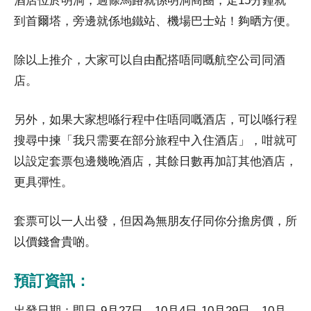
酒店位於明洞，過條馬路就係明洞商圈，走15分鐘就
到首爾塔，旁邊就係地鐵站、機場巴士站！夠晒方便。
除以上推介，大家可以自由配搭唔同嘅航空公司同酒
店。
另外，如果大家想喺行程中住唔同嘅酒店，可以喺行程
搜尋中揀「我只需要在部分旅程中入住酒店」，咁就可
以設定套票包邊幾晚酒店，其餘日數再加訂其他酒店，
更具彈性。
套票可以一人出發，但因為無朋友仔同你分擔房價，所
以價錢會貴啲。
預訂資訊：
出發日期：即日-9月27日、10月4日-10月29日、10月