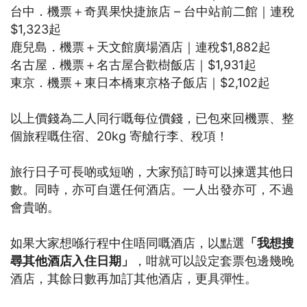
台中．機票＋奇異果快捷旅店 – 台中站前二館｜連稅
$1,323起
鹿兒島．機票＋天文館廣場酒店｜連稅$1,882起
名古屋．機票＋名古屋合歡樹飯店｜$1,931起
東京．機票＋東日本橋東京格子飯店｜$2,102起
以上價錢為二人同行嘅每位價錢，已包來回機票、整
個旅程嘅住宿、20kg 寄艙行李、稅項！
旅行日子可長啲或短啲，大家預訂時可以揀選其他日
數。同時，亦可自選任何酒店。一人出發亦可，不過
會貴啲。
如果大家想喺行程中住唔同嘅酒店，以點選
「我想搜
尋其他酒店入住日期」
，咁就可以設定套票包邊幾晚
酒店，其餘日數再加訂其他酒店，更具彈性。