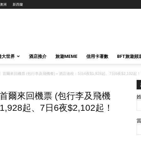
澳洲
新西蘭
遊大世界
酒店推介
旅遊MEME
信用卡著數
BFT旅遊頻
爾來回機票 (包行李及飛機餐)＋酒店連稅：5日4夜$1,928起、7日6夜$2,102起
首爾來回機票 (包行李及飛機
,928起、7日6夜$2,102起！