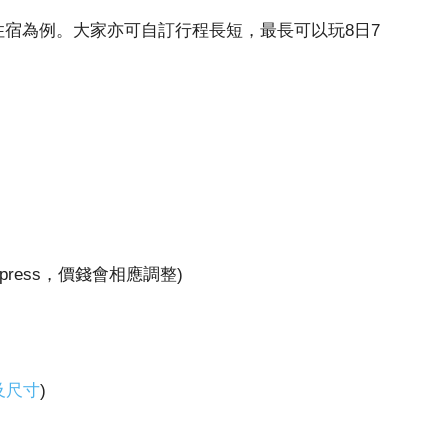
住宿為例。大家亦可自訂行程長短，最長可以玩8日7
ress，價錢會相應調整)
及尺寸
)