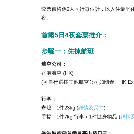
套票價格係2人同行每位計，以入住最平
夜。
首爾5日4夜套票推介：
步驟一：先揀航班
航空公司：
香港航空 (HX)
(可自行選擇其他航空公司如國泰、HK Exp
行李：
寄艙：1件23kg (
詳情及尺寸
)
手提：1件7kg 行李＋1件隨身物品 (
詳情
香港航空飛首爾最平出發日子：