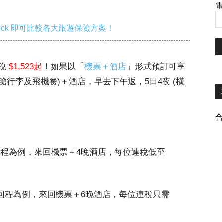
電
ick 即可比較各大旅遊保險方案！
連稅
$1,523起
！如果以「
機票＋酒店
」形式預訂可享
寄艙行李及飛機餐)＋酒店，早去下午返，5日4夜 (橫
8日回程為例，來回機票＋4晚酒店，每位連稅低至
14日回程為例，來回機票＋6晚酒店，每位連稅只需