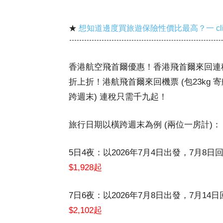
★
想知道邊度買旅遊保險性價比最高？一 cl
香港航空飛首爾優惠！香港飛首爾來回
折上折！港航飛首爾來回機票 (包23kg 
跨週末) 連稅只需千九起！
旅行日期以橫跨週末為例 (兩位一房計)：
5日4夜：以2026年7月4日出發，7月
$1,928起
7日6夜：以2026年7月8日出發，7月
$2,102起