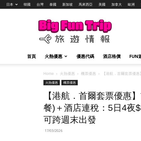
日本
韓國
台灣
泰國
新加坡
馬來西亞
美國
加拿大
歐洲
Big
Fun
Trip
旅
遊
情
首頁
火熱優惠
優惠代碼
酒店格價
FUN
報
Home
火熱優惠
機票優惠
【港航．首爾套票優惠】首
火熱優惠
機票優惠
【港航．首爾套票優惠】
餐)＋酒店連稅：5日4夜$1
可跨週末出發
17/03/2026