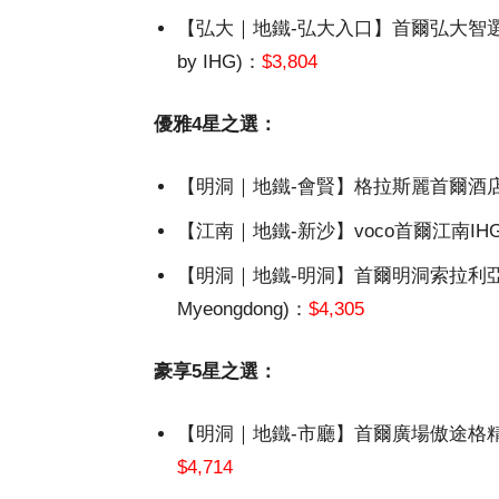
【弘大｜地鐵-弘大入口】首爾弘大智選假日酒店 (
by IHG)：
$3,804
優雅4星之選：
【明洞｜地鐵-會賢】格拉斯麗首爾酒店 (Hote
【江南｜地鐵-新沙】voco首爾江南IHG旗下酒店
【明洞｜地鐵-明洞】首爾明洞索拉利亞西鐵酒店 (So
Myeongdong)：
$4,305
豪享5星之選：
【明洞｜地鐵-市廳】首爾廣場傲途格精選酒店 (The
$4,714