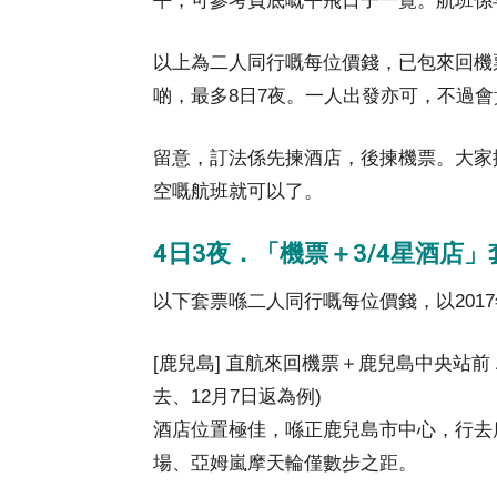
平，可參考頁底嘅平飛日子一覽。航班係
以上為二人同行嘅每位價錢，已包來回機票
啲，最多8日7夜。一人出發亦可，不過
留意，訂法係先揀酒店，後揀機票。大家
空嘅航班就可以了。
4日3夜．「機票＋3/4星酒店
以下套票喺二人同行嘅每位價錢，以2017
[鹿兒島] 直航來回機票＋鹿兒島中央站前 
去、12月7日返為例)
酒店位置極佳，喺正鹿兒島市中心，行去
場、亞姆嵐摩天輪僅數步之距。