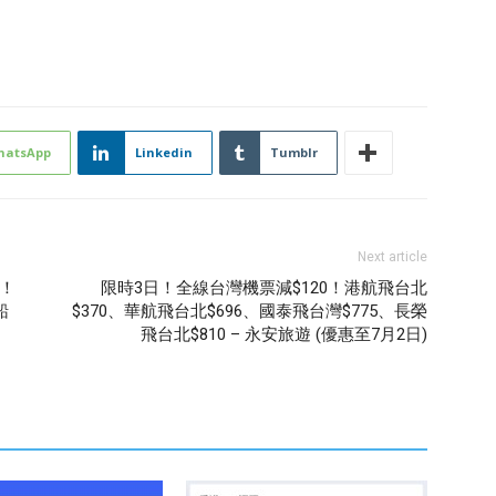
hatsApp
Linkedin
Tumblr
Next article
折！
限時3日！全線台灣機票減$120！港航飛台北
船
$370、華航飛台北$696、國泰飛台灣$775、長榮
飛台北$810 – 永安旅遊 (優惠至7月2日)