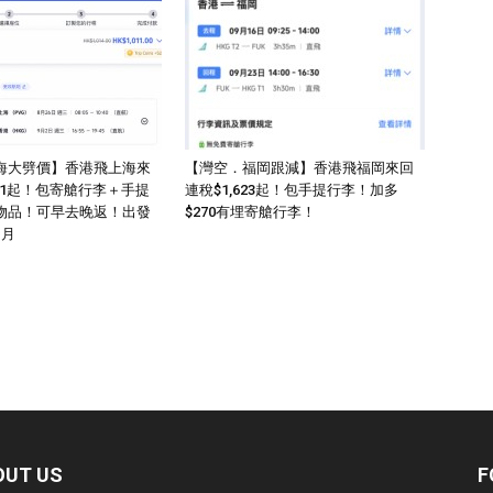
海大劈價】香港飛上海來
【灣空．福岡跟減】香港飛福岡來回
011起！包寄艙行李＋手提
連稅$1,623起！包手提行李！加多
物品！可早去晚返！出發
$270有埋寄艙行李！
1月
OUT US
F