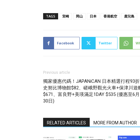
TAGS
宮崎
岡山
日本
香港航空
鹿兒島
Facebook
Twitter
W
Previous article
獨家優惠代碼！JAPANiCAN 日本精選行程93
史努比博物館$82、嵯峨野觀光火車+保津川遊
$671、富良野+美瑛滿足1DAY $535 (優惠至6月
30日)
RELATED ARTICLES
MORE FROM AUTHOR