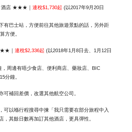
A 酒店 ★★★｜
連稅$1,730起
(以2017年9月20日
下有巴士站，方便前往其他旅遊景點的話，另外距
，尚算方便。
★★★｜
連稅$2,336起
(以2018年1月8日去、1月12日
鐘，周邊有唔少食店、便利商店、藥妝店、BIC
15分鐘。
亦可補回差價，改選其他航空公司。
，可以喺行程搜尋中揀「我只需要在部分旅程中入
店，其餘日數再加訂其他酒店，更具彈性。