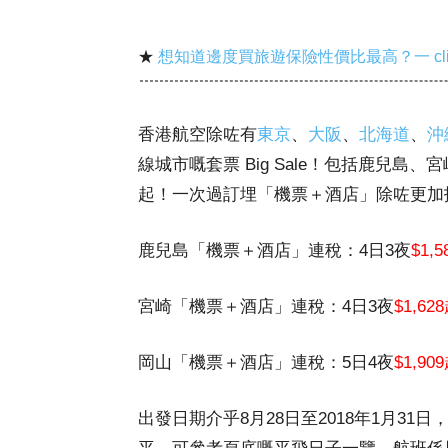
★
想知道邊度買旅遊保險性價比最高？一 cl
香港航空除咗有
東京
、
大阪
、
北海道
、
沖
線城市嘅套票 Big Sale！包括鹿兒
起！一次過訂埋「機票＋酒店」除咗更加抵
鹿兒島「機票＋酒店」連稅：4日3夜
$1,
宮崎「機票＋酒店」連稅：4日3夜
$1,62
岡山「機票＋酒店」連稅：5日4夜
$1,90
出發日期介乎8月28日至2018年1月3