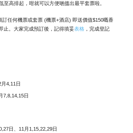
低至高排起，咁就可以方便啲搵出最平套票啦。
 預訂任何機票或套票 (機票+酒店) 即送價值$150嘅香
額滿即止。大家完成預訂後，記得填妥
表格
，完成登記
月4,11日
,8,14,15日
7日、11月1,15,22,29日