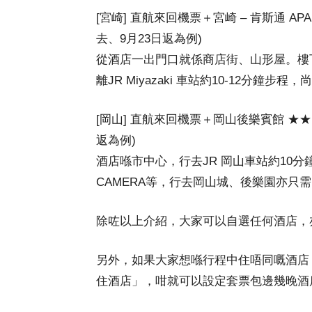
[宮崎] 直航來回機票＋宮崎 – 肯斯通 AP
去、9月23日返為例)
從酒店一出門口就係商店街、山形屋。樓
離JR Miyazaki 車站約10-12分鐘步程
[岡山] 直航來回機票＋岡山後樂賓館 ★
返為例)
酒店喺市中心，行去JR 岡山車站約10分
CAMERA等，行去岡山城、後樂園亦只需
除咗以上介紹，大家可以自選任何酒店，
另外，如果大家想喺行程中住唔同嘅酒店
住酒店」，咁就可以設定套票包邊幾晚酒