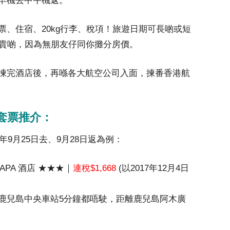
早機去中午機返
。
、住宿、20kg行李、稅項！旅遊日期可長啲或短
會貴啲，因為無朋友仔同你攤分房價。
揀完酒店後，再喺各大航空公司入面，揀番香港航
」套票推介：
年9月25日去、9月28日返為例：
APA 酒店 ★★★｜
連稅$1,668
(以2017年12月4日
鹿兒島中央車站5分鐘都唔駛，距離鹿兒島阿木廣