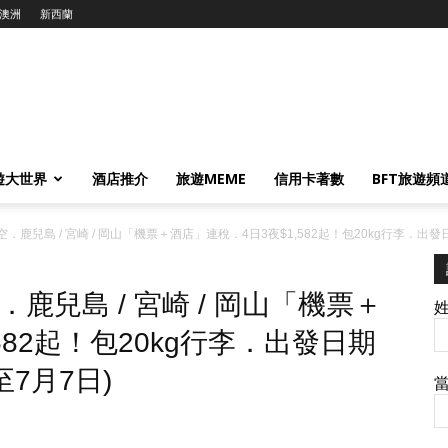
澳洲
新西蘭
遊大世界
酒店推介
旅遊MEME
信用卡著數
BFT旅遊頻
鹿兒島 / 宮崎 / 岡山「機票＋酒店」連稅．4日3夜$1,582起！包20kg行李．出發日期
鹿兒島 / 宮崎 / 岡山「機票＋
582起！包20kg行李．出發日期
至7月7日)