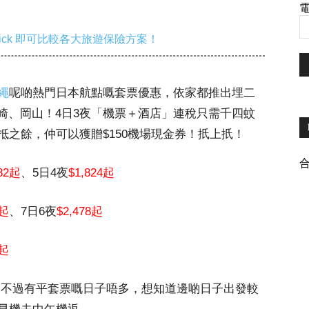
電
ick 即可比較各大旅遊保險方案！
繩
呢啲熱門日本航點嘅套票優惠，依家都推出埋二
島、宮崎、岡山！4日3夜「機票＋酒店」連稅只需千四蚊
之餘，仲可以獲贈$150機場現金券！扺上扺！
582起
、5日4夜
$1,824起
8起
、7日6夜
$2,478起
9起
1日，不過有平套票嘅日子唔多，想知道邊啲日子出發較