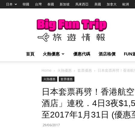
日本
韓國
台灣
泰國
新加坡
馬來西亞
美國
加拿大
歐洲
Big
Fun
Trip
旅
遊
情
首頁
火熱優惠
優惠代碼
酒店格價
FUN
報
Home
火熱優惠
套票優惠
日本套票再劈！香港航空．
火熱優惠
套票優惠
日本套票再劈！香港航空．
酒店」連稅．4日3夜$1,
至2017年1月31日 (優惠
29/06/2017