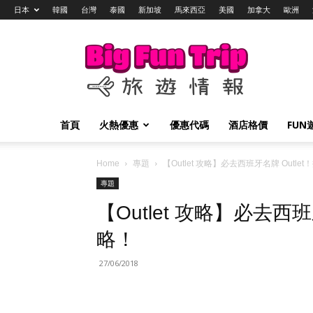
日本
韓國
台灣
泰國
新加坡
馬來西亞
美國
加拿大
歐洲
Big
Fun
Trip
旅
遊
情
首頁
火熱優惠
優惠代碼
酒店格價
FUN
報
Home
專題
【Outlet 攻略】必去西班牙名牌 Outl
專題
【Outlet 攻略】必去西
略！
27/06/2018