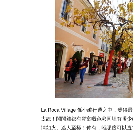
La Roca Village 係小編行過之中，
太靚！間間舖都有豐富嘅色彩同埋有唔少
情如火、迷人至極！仲有，喺呢度可以直