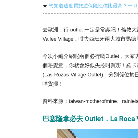
★
想知道邊度買旅遊保險性價比最高？一 cl
去歐洲，行 outlet 一定是常識吧！倫敦大家可能
Vallee Village，咁去西班牙兩大城市
今次小編介紹呢兩個必行嘅Outlet，
個唔覺意，你就會好似失控咁買嘢！羅卡購物村 (La
(Las Rozas Village Outlet)
咩貨掃！
資料來源：
taiwan-motherofmine
、
rainiei
巴塞隆拿必去 Outlet．La Roca 