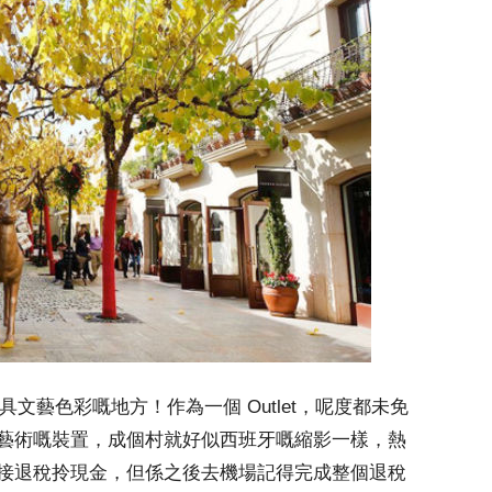
覺得最具文藝色彩嘅地方！作為一個 Outlet，呢度都未免
藝術嘅裝置，成個村就好似西班牙嘅縮影一樣，熱
接退稅拎現金，但係之後去機場記得完成整個退稅