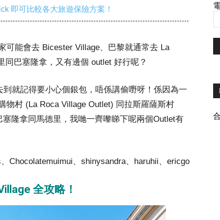
電
ick 即可比較各大旅遊保險方案！
會去 Bicester Village、巴黎就通常去 La
馬德里同巴塞隆拿，又有邊個 outlet 好行呢？
大家去到就記得要小心個銀包，唔係講偷嘢呀！係因為一
 Roca Village Outlet) 同拉斯羅薩斯村
，分別係位於巴塞隆拿同馬德里，我哋一齊嚟睇下呢兩個Outlet有
s
、
Chocolatemuimui
、
shinysandra
、
haruhii
、
ericgo
Village 全攻略！