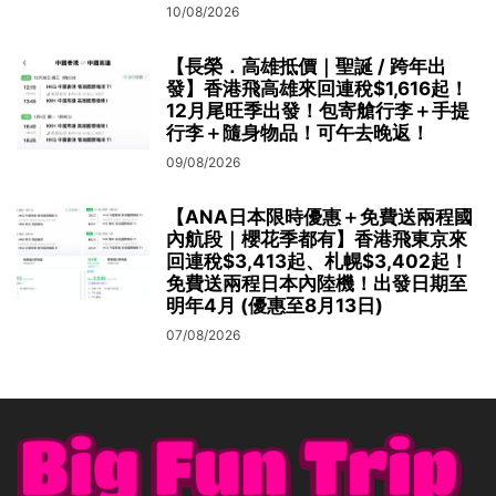
10/08/2026
【長榮．高雄抵價｜聖誕 / 跨年出
發】香港飛高雄來回連稅$1,616起！
12月尾旺季出發！包寄艙行李＋手提
行李＋隨身物品！可午去晚返！
09/08/2026
【ANA日本限時優惠＋免費送兩程國
內航段｜櫻花季都有】香港飛東京來
回連稅$3,413起、札幌$3,402起！
免費送兩程日本內陸機！出發日期至
明年4月 (優惠至8月13日)
07/08/2026