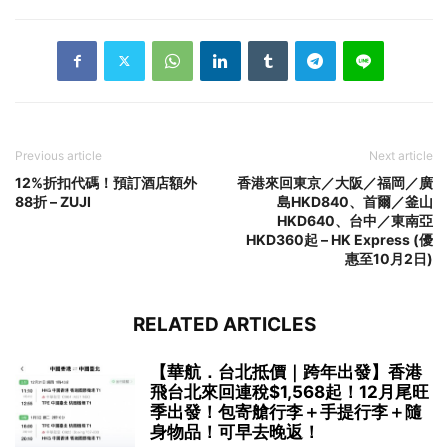
Previous article
Next article
12%折扣代碼！預訂酒店額外
香港來回東京／大阪／福岡／廣
88折 – ZUJI
島HKD840、首爾／釜山
HKD640、台中／東南亞
HKD360起 – HK Express (優
惠至10月2日)
RELATED ARTICLES
【華航．台北抵價｜跨年出發】香港
飛台北來回連稅$1,568起！12月尾旺
季出發！包寄艙行李＋手提行李＋隨
身物品！可早去晚返！