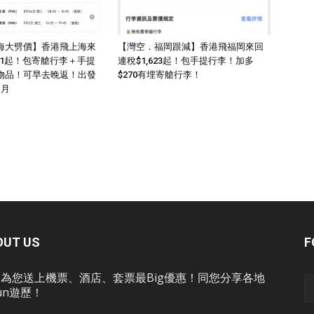
海大劈價】香港飛上海來
【灣空．福岡跟減】香港飛福岡來回
011起！包寄艙行李＋手提
連稅$1,623起！包手提行李！加多
物品！可早去晚返！出發
$270有埋寄艙行李！
1月
OUT US
F
為您送上機票、酒店、套票最Big優惠！同您分享各地
un遊歷！