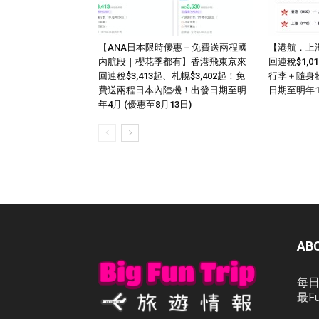
【ANA日本限時優惠＋免費送兩程國
【港航．上
內航段｜櫻花季都有】香港飛東京來
回連稅$1,
回連稅$3,413起、札幌$3,402起！免
行李＋隨身
費送兩程日本內陸機！出發日期至明
日期至明年
年4月 (優惠至8月13日)
AB
每日
最F