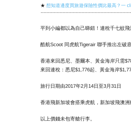
★
想知道邊度買旅遊保險性價比最高？一 cl
平到小編都以為自己睇錯！連稅千七蚊飛
酷航Scoot 同虎航Tigerair 聯手推出
香港來回悉尼、墨爾本、黃金海岸只需$7
來回連稅：悉尼$1,776起、黃金海岸$1,77
旅行日期由2017年2月14日至3月31日
香港飛新加坡會搭乘虎航，新加坡飛澳洲航線
以上價錢未包寄艙行李。