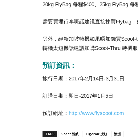
20kg FlyBag 每程$400、25kg FlyBag 每
需要買埋行李嘅話建議直接揀買Flybag，會
另外，經新加坡轉機如果唔加錢買Scoot
轉機太短機話建議加購Scoot-Thru 轉機服務
預訂資訊：
旅行日期：2017年2月14日-3月31日
訂購日期：即日-2017年1月5日
預訂網址：
http://www.flyscoot.com
TAGS
Scoot 酷航
Tigerair 虎航
澳洲