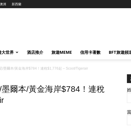
澳洲
新西蘭
遊大世界
酒店推介
旅遊MEME
信用卡著數
BFT旅遊頻
本/黃金海岸$784！連稅$1,776起 – Scoot/Tigerair
墨爾本/黃金海岸$784！連稅
r