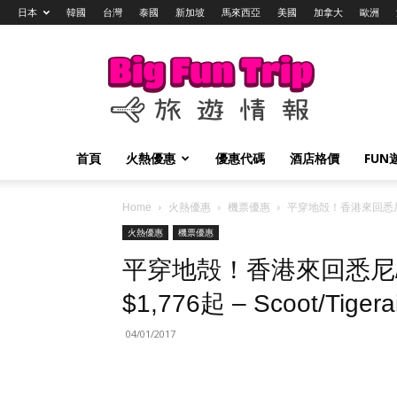
日本
韓國
台灣
泰國
新加坡
馬來西亞
美國
加拿大
歐洲
Big
Fun
Trip
旅
遊
情
首頁
火熱優惠
優惠代碼
酒店格價
FUN
報
Home
火熱優惠
機票優惠
平穿地殻！香港來回悉尼/墨爾
火熱優惠
機票優惠
平穿地殻！香港來回悉尼/
$1,776起 – Scoot/Tigerai
04/01/2017