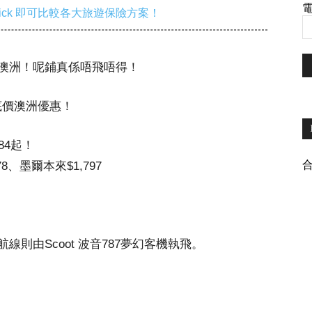
電
ick 即可比較各大旅遊保險方案！
澳洲！呢鋪真係唔飛唔得！
左破底價澳洲優惠！
84起！
8、墨爾本來$1,797
則由Scoot 波音787夢幻客機執飛。