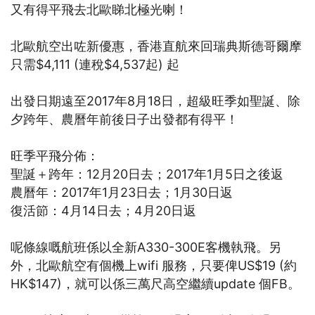
又有得平飛去北歐睇北極光喇！
北歐航空出咗新優惠，香港直航來回瑞典斯德哥爾摩
只需$4,111 (連稅$4,537起) 起
出發日期遠至2017年8月18日，超級旺季如聖誕、除
夕跨年、農曆年前後日子出發都有得平！
旺季平飛分佈：
聖誕＋跨年：12月20日去；2017年1月5日之後返
農曆年：2017年1月23日去；1月30日返
復活節：4月14日去；4月20日返
呢條線嘅航班係以全新A330-300E客機執飛。另
外，北歐航空有個機上wifi 服務，只要俾US$19 (約
HK$147)，就可以係三萬尺高空繼續update 個FB。