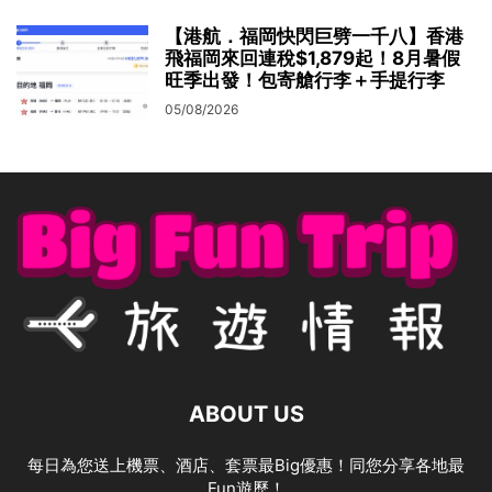
【港航．福岡快閃巨劈一千八】香港
飛福岡來回連稅$1,879起！8月暑假
旺季出發！包寄艙行李＋手提行李
05/08/2026
ABOUT US
每日為您送上機票、酒店、套票最Big優惠！同您分享各地最
Fun遊歷！