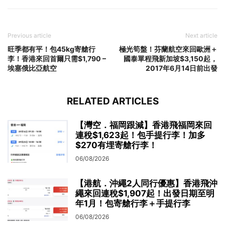
Previous article
Next article
旺季都有平！包45kg寄艙行
極光筍盤！芬蘭航空來回歐洲＋
李！香港來回首爾只需$1,790 –
國泰單程飛新加坡$3,150起，
埃塞俄比亞航空
2017年6月14日前出發
RELATED ARTICLES
【灣空．福岡跟減】香港飛福岡來回
連稅$1,623起！包手提行李！加多
$270有埋寄艙行李！
06/08/2026
【港航．沖繩2人同行優惠】香港飛沖
繩來回連稅$1,907起！出發日期至明
年1月！包寄艙行李＋手提行李
06/08/2026