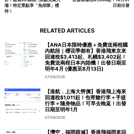
場！特定景點享「免排隊」禮
日前出發
待！
RELATED ARTICLES
【ANA日本限時優惠＋免費送兩程國
內航段｜櫻花季都有】香港飛東京來
回連稅$3,413起、札幌$3,402起！
免費送兩程日本內陸機！出發日期至
明年4月 (優惠至8月13日)
07/08/2026
【港航．上海大劈價】香港飛上海來
回連稅$1,011起！包寄艙行李＋手提
行李＋隨身物品！可早去晚返！出發
日期至明年1月
07/08/2026
【灣空．福岡跟減】香港飛福岡來回