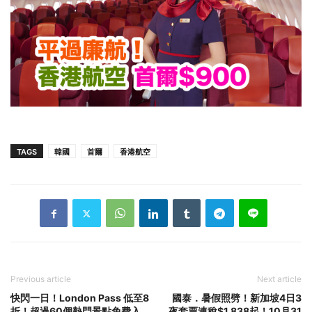
TAGS
韓國
首爾
香港航空
Previous article
Next article
快閃一日！London Pass 低至8
國泰．暑假照劈！新加坡4日3
折！超過60個熱門景點免費入
夜套票連稅$1,838起！10月31