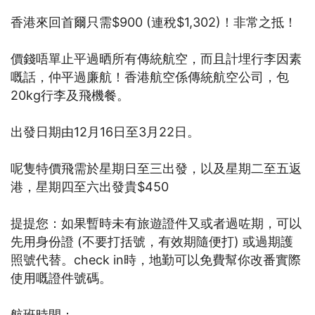
香港來回首爾只需$900 (連稅$1,302)！非常之抵！
價錢唔單止平過晒所有傳統航空，而且計埋行李因素
嘅話，仲平過廉航！香港航空係傳統航空公司，包
20kg行李及飛機餐。
出發日期由12月16日至3月22日。
呢隻特價飛需於星期日至三出發，以及星期二至五返
港，星期四至六出發貴$450
提提您：如果暫時未有旅遊證件又或者過咗期，可以
先用身份證 (
不要打括號，有效期隨便打) 或過期
護
照
號代替。check in時，地勤可以免費幫你改番實際
使用嘅證件號碼。
航班時間：