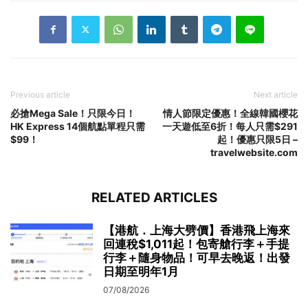
Previous article
Next article
必搶Mega Sale！只限今日！
情人節限定優惠！全線韓國櫻花
HK Express 14個航點單程只需
一天遊低至6折！每人只需$291
$99！
起！優惠只限5日 –
travelwebsite.com
RELATED ARTICLES
【港航．上海大劈價】香港飛上海來
回連稅$1,011起！包寄艙行李＋手提
行李＋隨身物品！可早去晚返！出發
日期至明年1月
07/08/2026