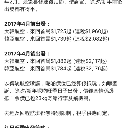
年2月。最驚喜係連復活節、聖誕節、除夕/新年前後
出發都有得平。
2017年4月前出發：
大韓航空．來回首爾$1,725起 (連稅$1,960起)
韓亞航空．來回首爾$1,739起 (連稅$2,082起)
2017年4月後出發：
大韓航空．來回首爾$1,882起 (連稅$2,117起)
韓亞航空．來回首爾$1,784起 (連稅$2,176起)
以傳統航空嚟講，呢啲價位已經算係抵玩，如喺聖
誕、除夕/新年呢啲旺季日子出發，價錢直情係爆
抵！票價已包23kg寄艙行李及飛機餐。
去程及回程航班都無特別限制，視乎供應而定。
紅日旺季出發策略：