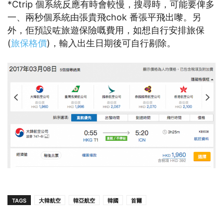
*Ctrip 個系統反應有時會較慢，搜尋時，可能要俾多
一、兩秒個系統由張貴飛chok 番張平飛出嚟。另
外，佢預設咗旅遊保險嘅費用，如想自行安排旅保
(
旅保格價
)，輸入出生日期後可自行剔除。
TAGS
大韓航空
韓亞航空
韓國
首爾