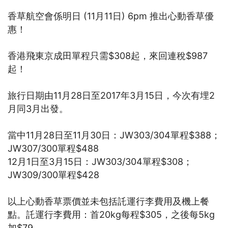
香草航空會係明日 (11月11日) 6pm 推出心動香草優
惠！
香港飛東京成田單程只需$308起，來回連稅$987
起！
旅行日期由11月28日至2017年3月15日，今次有埋2
月同3月出發。
當中11月28日至11月30日：JW303/304單程$388；
JW307/300單程$488
12月1日至3月15日：JW303/304單程$308；
JW309/300單程$428
以上心動香草票價並未包括託運行李費用及機上餐
點。託運行李費用：首20kg每程$305，之後每5kg
加$79。