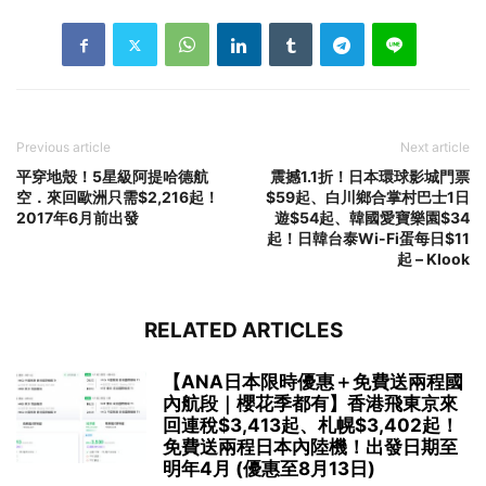
Previous article
Next article
平穿地殼！5星級阿提哈德航
震撼1.1折！日本環球影城門票
空．來回歐洲只需$2,216起！
$59起、白川鄉合掌村巴士1日
2017年6月前出發
遊$54起、韓國愛寶樂園$34
起！日韓台泰Wi-Fi蛋每日$11
起 – Klook
RELATED ARTICLES
【ANA日本限時優惠＋免費送兩程國
內航段｜櫻花季都有】香港飛東京來
回連稅$3,413起、札幌$3,402起！
免費送兩程日本內陸機！出發日期至
明年4月 (優惠至8月13日)