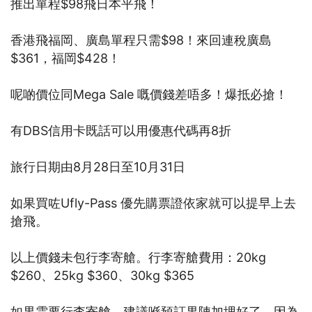
推出單程$98飛日本平飛！
香港飛福岡、廣島單程只需$98！來回連稅廣島
$361，福岡$428！
呢啲價位同Mega Sale 嘅價錢差唔多！爆抵必搶！
有DBS信用卡既話可以用優惠代碼再8折
旅行日期由8月28日至10月31日
如果買咗Ufly-Pass 優先購票證依家就可以提早上去
搶飛。
以上價錢未包行李寄艙。行李寄艙費用：20kg
$260、25kg $360、30kg $365
如果需要行李寄艙，建議喺預訂果陣加埋好了。因為