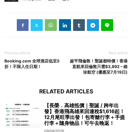
Previous article
Next article
Booking.com 全球酒店低至5
趁平飛倫敦！聖誕都特價！香港
折！不限入住日期！
直航來回倫敦只需$3,892 – 維
珍航空 (優惠至7月19日)
RELATED ARTICLES
【長榮．高雄抵價｜聖誕 / 跨年出
發】香港飛高雄來回連稅$1,616起！
12月尾旺季出發！包寄艙行李＋手提
行李＋隨身物品！可午去晚返！
09/08/2026