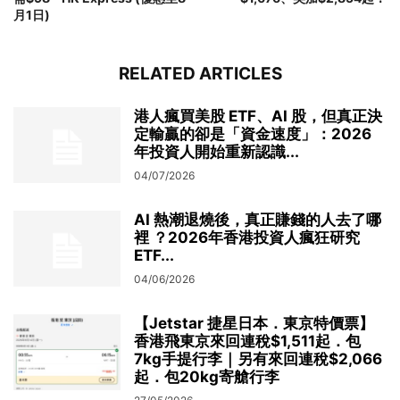
月1日)
RELATED ARTICLES
港人瘋買美股 ETF、AI 股，但真正決
定輸贏的卻是「資金速度」：2026
年投資人開始重新認識...
04/07/2026
AI 熱潮退燒後，真正賺錢的人去了哪
裡 ？2026年香港投資人瘋狂研究
ETF...
04/06/2026
【Jetstar 捷星日本．東京特價票】
香港飛東京來回連稅$1,511起．包
7kg手提行李｜另有來回連稅$2,066
起．包20kg寄艙行李