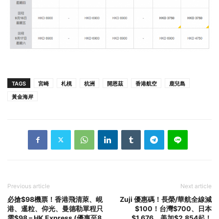
TAGS
宮崎
札榥
杭洲
開恩茲
香港航空
鹿兒島
黃金海岸
Previous article
Next article
必搶$98機票！香港飛清萊、峴
Zuji 優惠碼！長榮/華航全線減
港、暹粒、仰光、曼德勒單程只
$100！台灣$700、日本
需$98 – HK Express (優惠至8
$1,676、美加$2,854起！