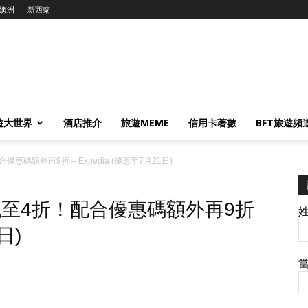
澳洲
新西蘭
遊大世界
酒店推介
旅遊MEME
信用卡著數
BFT旅遊頻
碼額外再9折 – Expedia (優惠至7月21日)
低至4折！配合優惠碼額外再9折
日)