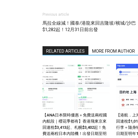
Previous article
馬拉全線減！國泰/港龍來回吉隆坡/檳城/沙巴
$1,282起！12月31日前出發
RELATED ARTICLES
MORE FROM AUTHOR
【ANA日本限時優惠＋免費送兩程國
【港航．上
內航段｜櫻花季都有】香港飛東京來
回連稅$1,
回連稅$3,413起、札幌$3,402起！免
行李＋隨身
費送兩程日本內陸機！出發日期至明
日期至明年