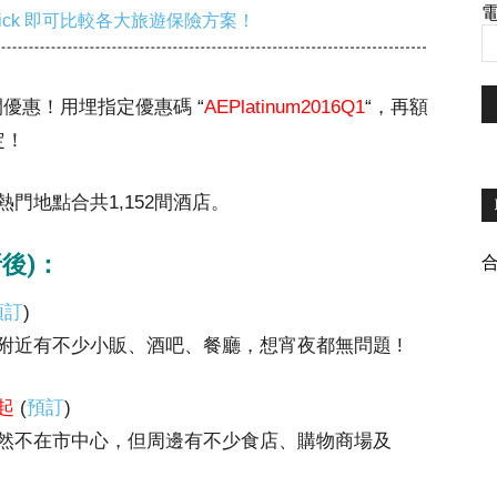
電
ick 即可比較各大旅遊保險方案！
快閃優惠！用埋指定優惠碼 “
AEPlatinum2016Q1
“，再額
定！
門地點合共1,152間酒店。
後)：
預訂
)
附近有不少小販、酒吧、餐廳，想宵夜都無問題 !
7起
(
預訂
)
然不在市中心，但周邊有不少食店、購物商場及