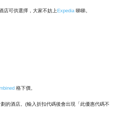
酒店可供選擇，大家不妨上
Expedia
睇睇。
mbined
格下價。
計劃的酒店。(輸入折扣代碼後會出現「此優惠代碼不