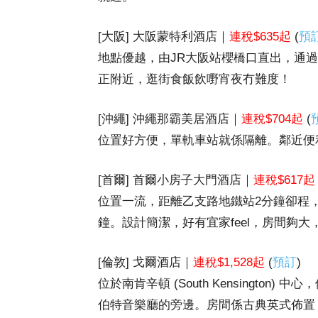
[大阪] 大阪蒙特利酒店｜
連稅$635起
(
預
地點優越，由JR大阪站櫻橋口直出，通
正附近，逛街食飯飲嘢宵夜冇難度！
[沖繩] 沖繩那霸美居酒店｜
連稅$704起
(
位置好方便，單軌車站就係隔離。鄰近便
[首爾] 首爾小房子大門酒店｜
連稅$617起
位置一流，距離乙支路地鐵站2分鐘卻程，
鐘。設計簡潔，好有宜家feel，房間夠大
[倫敦] 戈爾酒店｜
連稅$1,528起
(
預訂
)
位於南肯辛頓 (South Kensingto
伯特音樂廳的旁邊。房間係古典英式佈置