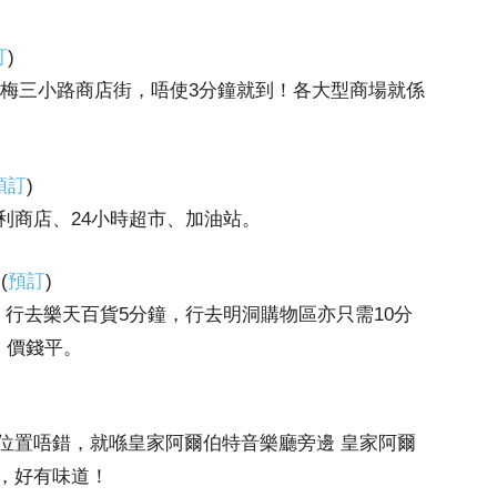
訂
)
過梅三小路商店街，唔使3分鐘就到！各大型商場就係
預訂
)
利商店、24小時超市、加油站。
(
預訂
)
行去樂天百貨5分鐘，行去明洞購物區亦只需10分
，價錢平。
n) 中心，位置唔錯，就喺皇家阿爾伯特音樂廳旁邊 皇家阿爾
，好有味道！