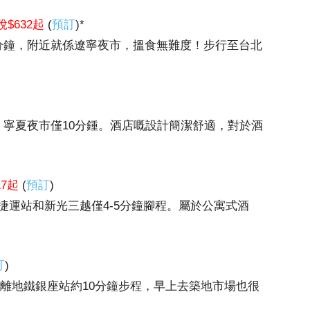
稅$632起
(
預訂
)*
分鐘，附近就係遼寧夜市，搵食無難度！步行至台北
、寧夏夜市僅10分鍾。酒店嘅設計簡潔舒適，對於酒
17起
(
預訂
)
捷運站和新光三越僅4-5分鐘腳程。屬於公寓式酒
訂
)
暈，距離地鐵銀座站約10分鐘步程，早上去築地市場也很