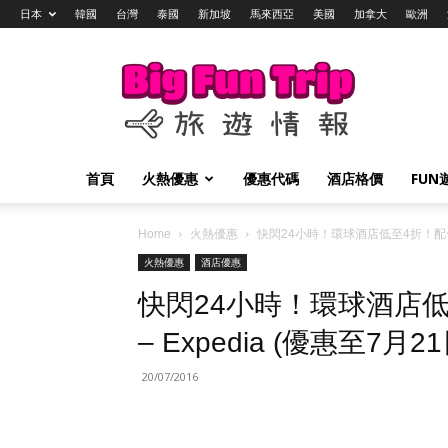
日本
韓國
台灣
泰國
新加坡
馬來西亞
美國
加拿大
歐洲
Big
Fun
Trip
旅
遊
情
首頁
火熱優惠
優惠代碼
酒店格價
FUN
報
Home
火熱優惠
快閃24小時！環球酒店低至4折！配合優惠
火熱優惠
酒店優惠
快閃24小時！環球酒店
– Expedia (優惠至7月21
20/07/2016