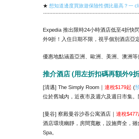
★
想知道邊度買旅遊保險性價比最高？一 cl
Expedia 推出限時24小時酒店低至4折
外9折！入住日期不限，視乎個別酒店亞
優惠地點涵蓋亞洲、歐洲、美洲、澳洲等熱
推介酒店 (用左折扣碼再額外9折
[清邁] The Simply Room｜
連稅$179起
(
位於舊城內，近夜市及週六及週日市集。
[曼谷] 察殿曼谷沙吞公寓酒店｜
連稅$47
酒店環境幽靜，房間寬敝，設施齊全，雖
Spa。