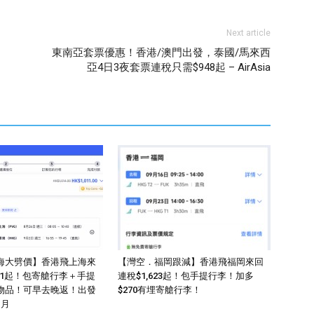
Next article
東南亞套票優惠！香港/澳門出發，泰國/馬來西
亞4日3夜套票連稅只需$948起 – AirAsia
海大劈價】香港飛上海來
【灣空．福岡跟減】香港飛福岡來回
011起！包寄艙行李＋手提
連稅$1,623起！包手提行李！加多
物品！可早去晚返！出發
$270有埋寄艙行李！
1月