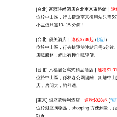
[台北] 富驛時尚酒店台北南京東路館｜
連
位於中山區，行去捷運南京復興站只需5
小巨蛋只需10- 15 分鐘！
[台北] 優美酒店｜
連稅$739起
(
預訂
)
位於中山區，行去捷運雙連站只需5分鐘
店嘅服務，網上有極佳嘅評價。
[台北] 六福居公寓式精品酒店｜
連稅$1,0
位於中山區，係林森公園隔離，距離中山
店，房間大，夠舒適。
[東京] 銀座蒙特利酒店
｜
連稅$828起
(
預
位於銀座購物區，shopping 方便到
就近。