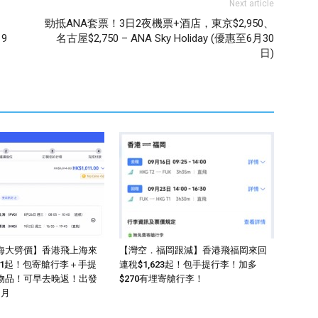
Next article
勁抵ANA套票！3日2夜機票+酒店，東京$2,950、
9
名古屋$2,750 – ANA Sky Holiday (優惠至6月30
日)
海大劈價】香港飛上海來
【灣空．福岡跟減】香港飛福岡來回
011起！包寄艙行李＋手提
連稅$1,623起！包手提行李！加多
物品！可早去晚返！出發
$270有埋寄艙行李！
1月