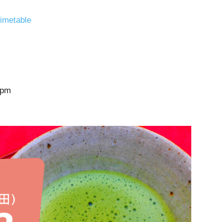
timetable
pm