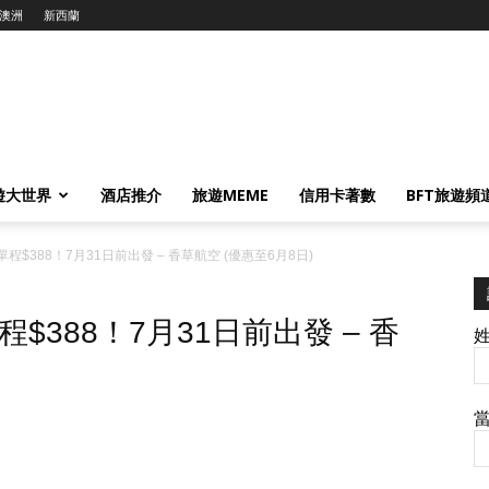
澳洲
新西蘭
遊大世界
酒店推介
旅遊MEME
信用卡著數
BFT旅遊頻
$388！7月31日前出發 – 香草航空 (優惠至6月8日)
388！7月31日前出發 – 香