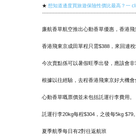
★
想知道邊度買旅遊保險性價比最高？一 cl
廉航香草航空推出心動香草優惠，香港飛
香港飛東京成田單程只需$388，來回連稅$1
今次賣點係可以暑假旺季出發，應該會非
根據以往經驗，去程香港飛東京好大機會
心動香草嘅票價並未包括託運行李費用。
託運行李20kg每程$304，之後每5kg $79
夏季航季每日有2對往返航班