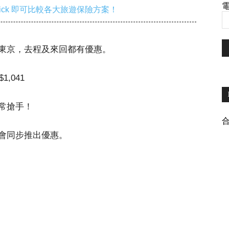
電
ick 即可比較各大旅遊保險方案！
東京，去程及來回都有優惠。
,041
常搶手！
會同步推出優惠。
。