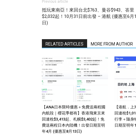
Previous article
抵玩東南亞！來回台北$763、曼谷$943、峇里
$2,032起！10月31日前出發 – 港航 (優惠至6月1
日)
RELATED ARTICLES
MORE FROM AUTHOR
【ANA日本限時優惠＋免費送兩程國
【港航．上
內航段｜櫻花季都有】香港飛東京來
回連稅$1,
回連稅$3,413起、札幌$3,402起！免
行李＋隨身
費送兩程日本內陸機！出發日期至明
日期至明年
年4月 (優惠至8月13日)