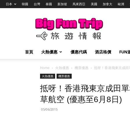
日本
韓國
台灣
泰國
新加坡
馬來西亞
美國
加拿大
歐洲
Big
Fun
Trip
旅
遊
情
首頁
火熱優惠
優惠代碼
酒店格價
FUN
報
Home
火熱優惠
機票優惠
抵呀！香港飛東京成田單程
火熱優惠
機票優惠
抵呀！香港飛東京成田單程$
草航空 (優惠至6月8日)
05/06/2015