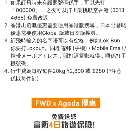
如果訂飛時未有護照號碼係手，可以先打
「000000」，之後可以打上樂桃航空香港 (3013
4668) 免費改返。
香港出發嘅優惠需要使用香港版搜尋，日本出發嘅
優惠需要使用Global 版或日文版搜尋。
訂飛時輸入的名字唔可以有空格，例如Lok Bun，
你要打Lokbun。同埋電郵 (手機) / Mobile Email /
携帯メールアドレス，照打返電郵就得，唔係打手
機號碼。
行李費為每程每件20kg ¥2,800 或 $280 (*注意
係以每件計)