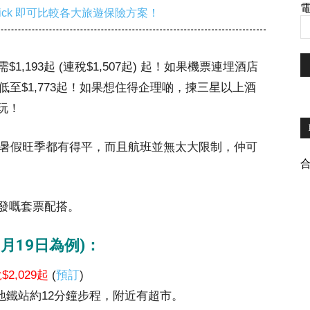
電
ick 即可比較各大旅遊保險方案！
193起 (連稅$1,507起) 起！如果機票連埋酒店
至$1,773起！如果想住得企理啲，揀三星以上酒
玩！
係暑假旺季都有得平，而且航班並無太大限制，仲可
發嘅套票配搭。
8月19日為例)：
$2,029起
(
預訂
)
d 地鐵站約12分鐘步程，附近有超市。