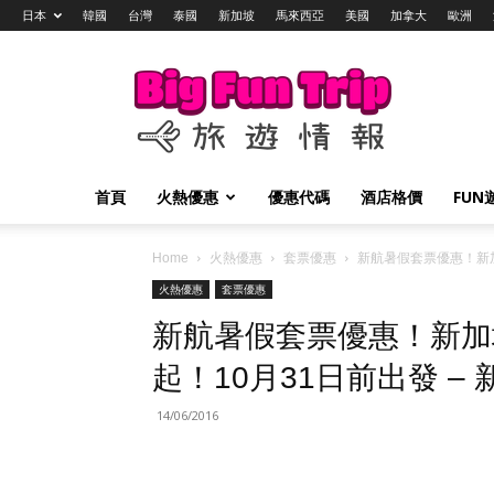
日本
韓國
台灣
泰國
新加坡
馬來西亞
美國
加拿大
歐洲
Big
Fun
Trip
旅
遊
情
首頁
火熱優惠
優惠代碼
酒店格價
FUN
報
Home
火熱優惠
套票優惠
新航暑假套票優惠！新加坡
火熱優惠
套票優惠
新航暑假套票優惠！新加坡
起！10月31日前出發 – 
14/06/2016