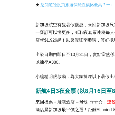
★
想知道邊度買旅遊保險性價比最高？一 cl
新加坡航空有隻暑假優惠，來回新加坡只需$1,
一齊訂可以慳更多，4日3夜套票連稅每人低
店就$1,926起！以暑假旺季嚟講，算好抵
出發日期由即日至10月31日，賣點當然
以揀坐A380。
小編精明眼啟動，為大家揀嚟以下暑假出
新航4日3夜套票 (以8月16日至
來回機票＋飛龍酒店 – 珍珠 ☆☆☆｜
連稅
酒店屬新加坡最平價之選！距離Aljunie