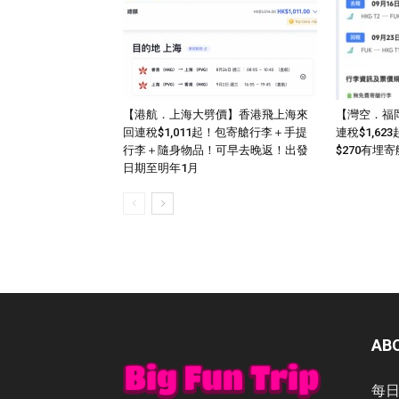
【港航．上海大劈價】香港飛上海來
【灣空．福
回連稅$1,011起！包寄艙行李＋手提
連稅$1,6
行李＋隨身物品！可早去晚返！出發
$270有埋
日期至明年1月
AB
每日