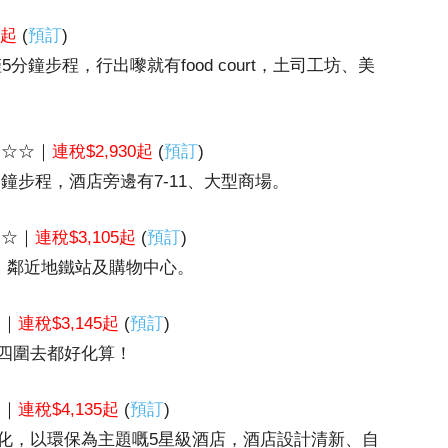
3起
(
預訂
)
5分鐘步程，行出嚟就有food court，土司工坊、美
☆☆☆｜
連稅$2,930起
(
預訂
)
分鐘步程，酒店旁邊有7-11、大型商場。
☆☆｜
連稅$3,105起
(
預訂
)
村，鄰近地鐵站及購物中心。
☆｜
連稅$3,145起
(
預訂
)
四圍去都好化算！
☆｜
連稅$4,135起
(
預訂
)
化，以環保為主題嘅5星級酒店，酒店設計清新、自