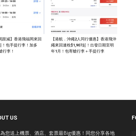
岡跟減】香港飛福岡來回
【港航．沖繩2人同行優惠】香港飛沖
23起！包手提行李！加多
繩來回連稅$1,907起！出發日期至明
寄艙行李！
年1月！包寄艙行李＋手提行李
OUT US
F
為您送上機票、酒店、套票最Big優惠！同您分享各地