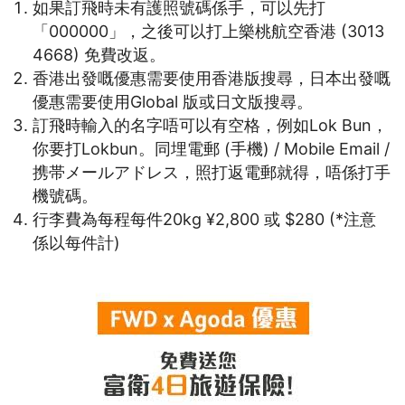
如果訂飛時未有護照號碼係手，可以先打
「000000」，之後可以打上樂桃航空香港 (3013
4668) 免費改返。
香港出發嘅優惠需要使用香港版搜尋，日本出發嘅
優惠需要使用Global 版或日文版搜尋。
訂飛時輸入的名字唔可以有空格，例如Lok Bun，
你要打Lokbun。同埋電郵 (手機) / Mobile Email /
携帯メールアドレス，照打返電郵就得，唔係打手
機號碼。
行李費為每程每件20kg ¥2,800 或 $280 (*注意
係以每件計)