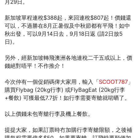
月29日。
新加坡單程連稅$388起，來回連稅$807起！價錢還
可以，不過勝在8月正暑假及中秋節都有平飛！如中
秋出發，可以9月14日去，9月18日返 (請2日放5
日)。
另外，經新加坡轉飛澳洲各地連稅二千五或以上，價
錢絕對唔平！不作推介！
今次仲有一個促銷碼俾大家用，輸入「
SCOOT787
」
購買Flybag (20kg行李) 或FlyBagEat (20kg行李
+餐飲) 可獲最低7.7折！如行李需要寄艙就啱晒了。
以上價錢未包寄艙行李及機上餐飲。
提提大家，如果訂票時冇加購行李寄艙限額，之後補
購每程需要俾多$50，如果要寄艙，訂飛時要順便加