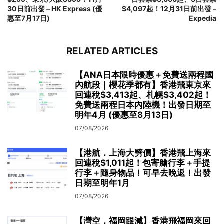
30日前出發 – HK Express (優
$4,097起！12月31日前出發 –
惠至7月17日)
Expedia
RELATED ARTICLES
【ANA日本限時優惠＋免費送兩程國
內航段｜櫻花季都有】香港飛東京來
回連稅$3,413起、札幌$3,402起！
免費送兩程日本內陸機！出發日期至
明年4月 (優惠至8月13日)
07/08/2026
【港航．上海大劈價】香港飛上海來
回連稅$1,011起！包寄艙行李＋手提
行李＋隨身物品！可早去晚返！出發
日期至明年1月
07/08/2026
【灣空．福岡跟減】香港飛福岡來回