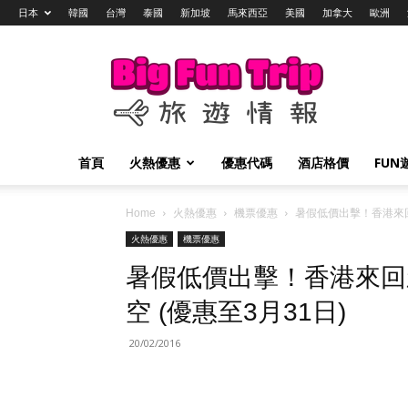
日本
韓國
台灣
泰國
新加坡
馬來西亞
美國
加拿大
歐洲
Big
Fun
Trip
旅
遊
情
首頁
火熱優惠
優惠代碼
酒店格價
FUN
報
Home
火熱優惠
機票優惠
暑假低價出擊！香港來回新
火熱優惠
機票優惠
暑假低價出擊！香港來回新加
空 (優惠至3月31日)
20/02/2016