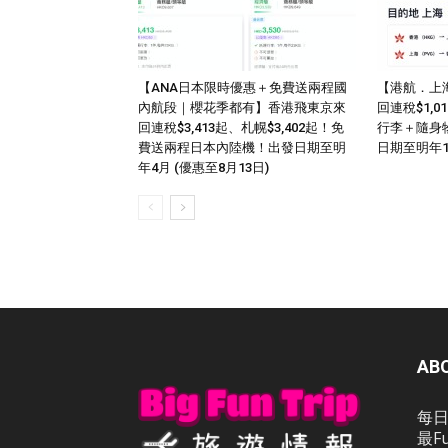
【ANA日本限時優惠＋免費送兩程國
【港航．上
內航段｜櫻花季都有】香港飛東京來
回連稅$1,
回連稅$3,413起、札幌$3,402起！免
行李＋隨身
費送兩程日本內陸機！出發日期至明
日期至明年
年4月 (優惠至8月13日)
AB
每日
最F