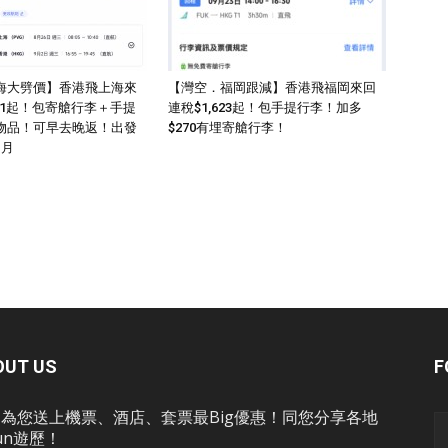
海大劈價】香港飛上海來
【灣空．福岡跟減】香港飛福岡來回
011起！包寄艙行李＋手提
連稅$1,623起！包手提行李！加多
物品！可早去晚返！出發
$270有埋寄艙行李！
1月
OUT US
F
為您送上機票、酒店、套票最Big優惠！同您分享各地
un遊歷！