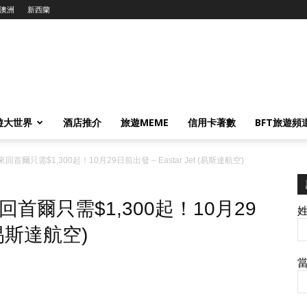
澳洲
新西蘭
遊大世界
酒店推介
旅遊MEME
信用卡著數
BFT旅遊頻
爾只需$1,300起！10月29日前出發 – Eastar Jet (易斯達航空)
爾只需$1,300起！10月29
 (易斯達航空)