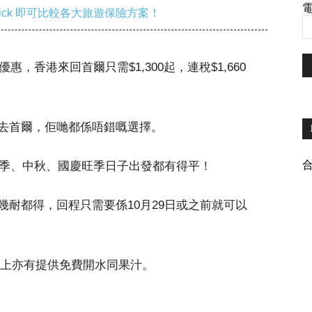
電
ick 即可比較各大旅遊保險方案！
左新優惠，香港來回首爾只需$1,300起，連稅$1,660
去首爾，佢哋都係唔錯嘅選擇。
旺季、中秋、國慶旺季日子出發都有得平！
耐都得，回程只需要係10月29日或之前就可以
行李，機上亦有提供免費開水同果汁。