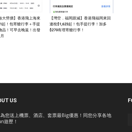
海大劈價】香港飛上海來
【灣空．福岡跟減】香港飛福岡來回
011起！包寄艙行李＋手提
連稅$1,623起！包手提行李！加多
物品！可早去晚返！出發
$270有埋寄艙行李！
1月
OUT US
F
為您送上機票、酒店、套票最Big優惠！同您分享各地
un遊歷！