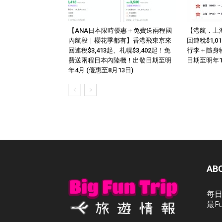
【ANA日本限時優惠＋免費送兩程國
【港航．上
內航段｜櫻花季都有】香港飛東京來
回連稅$1,
回連稅$3,413起、札幌$3,402起！免
行李＋隨身
費送兩程日本內陸機！出發日期至明
日期至明年
年4月 (優惠至8月13日)
AB
每日
最F