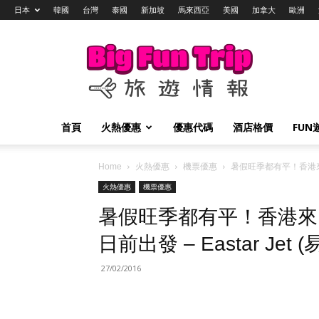
日本
韓國
台灣
泰國
新加坡
馬來西亞
美國
加拿大
歐洲
Big
Fun
Trip
旅
遊
情
首頁
火熱優惠
優惠代碼
酒店格價
FUN
報
Home
火熱優惠
機票優惠
暑假旺季都有平！香港來回首
火熱優惠
機票優惠
暑假旺季都有平！香港來回首
日前出發 – Eastar Jet
27/02/2016