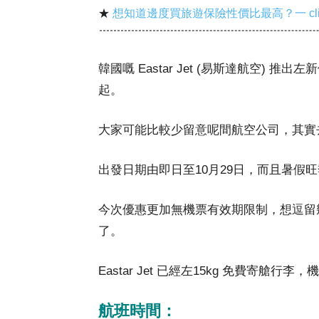
★
想知道邊度買旅遊保險性價比最高？一 cl
韓國嘅 Eastar Jet (易斯達航空) 推出
起。
大家可能比較少留意呢間航空公司，其實
出發日期由即日至10月29日，而且暑假
今次優惠更加無機票有效期限制，想逗留幾
了。
Eastar Jet 已經左15kg 免費寄艙
航班時間：