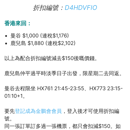
折扣編號：
D4HDVFIO
香港來回：
曼谷 $1,000 (連稅$1,176)
鹿兒島 $1,880 (連稅$2,102)
以上為配合折扣編號減去$150後嘅價錢。
鹿兒島仲平過平時淡季日子出發，限星期二去同返。
曼谷去程限坐 HX761 21:45-23:55、HX773 23:15-
01:10+1。
要先
登記成為金鵬會會員
，登入後才可使用折扣編
號。
同一張訂單訂多過一張機票，都只會扣減$150。如