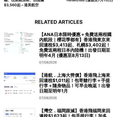
$3,560起 – 達美航空
RELATED ARTICLES
【ANA日本限時優惠＋免費送兩程國
內航段｜櫻花季都有】香港飛東京來
回連稅$3,413起、札幌$3,402起！
免費送兩程日本內陸機！出發日期至
明年4月 (優惠至8月13日)
07/08/2026
【港航．上海大劈價】香港飛上海來
回連稅$1,011起！包寄艙行李＋手提
行李＋隨身物品！可早去晚返！出發
日期至明年1月
07/08/2026
【灣空．福岡跟減】香港飛福岡來回
連稅$1,623起！包手提行李！加多